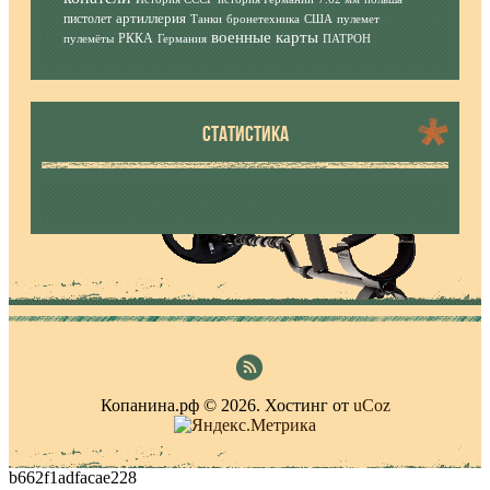
артиллерия
пистолет
Танки
бронетехника
США
пулемет
военные карты
РККА
пулемёты
Германия
ПАТРОН
СТАТИСТИКА
Копанина.рф © 2026
.
Хостинг от
uCoz
b662f1adfacae228