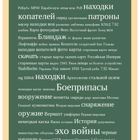
находки
PzKpfw
MP40
Парабеллум
штык нож
PzB
копателей
патроны
снаряд
организация
находки вов
маузер
7.62
раскопки
эмблемы
камуфляж
КЛАД
воп
Карта
фотографии
Фото
клейма
Восточный фронт
боец
Блиндаж
Взрыватель
сс
форма
знаки различия
Копатели
Люфтваффе
война
пряжка
солдатский быт
Гильзы
находки копателей фото
карты
старинная карта
менде
скачать
старые карты
скачать карту
Российская Империя
старинные карты
немцы
видео
1941
Ржев
из болота
устройство
Stahlhelm
mauser 1916
7.92
Украина
Flak
Третий рейх
Mauser
находки
стальной шлем
Археология
mg
ШВАК
Боеприпасы
немецкие каски
лимонка
вооружение
монеты
снаряды
pzgr
винтовка Мосина
снаряжение
нумизматика
Генштаб
Вторая мировая
оружие
Вермахт
униформа
Первая мировая
История
немецкая каска
Каска
останки
документы
эхо войны
черные
министерство обороны
копатели
История СССР
история Германии
7.62 мм
польша