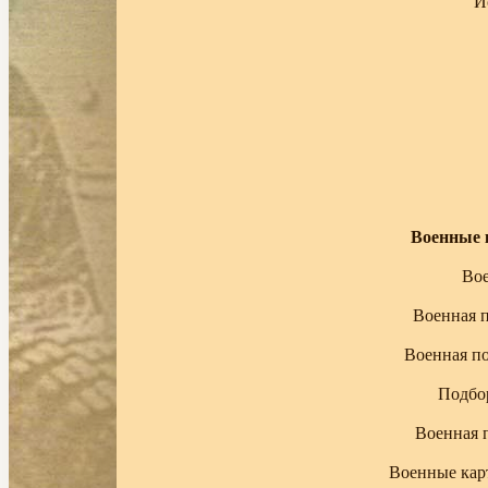
И
Военные 
Вое
Военная 
Военная п
Подбор
Военная 
Военные карт