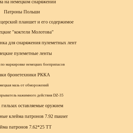
а на немецком снаряжении
Патроны Польши
церский планшет и его содержимое
цкие "коктели Молотова"
нка для снаряжения пулеметных лент
ецкие пулеметные ленты
 по маркировке немецких боеприпасов
аки бронетехники РККА
мецкая мазь от обморожений
зрыватель нажимного действия DZ-35
 гильзах оставляемые оружием
ные клейма патронов 7.92 mauser
йма патронов 7.62*25 ТТ