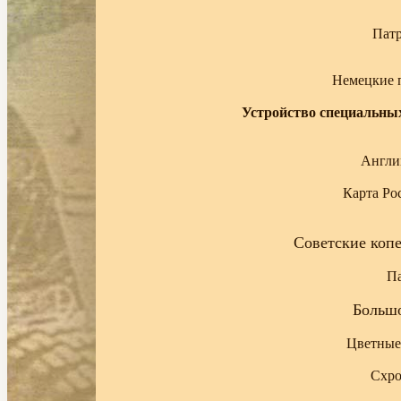
Пат
Немецкие 
Устройство специальных
Англи
Карта Рос
Советские копе
П
Больш
Цветные
Схро