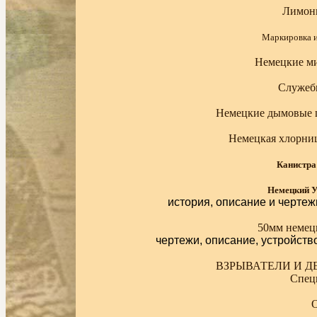
Лимонк
Маркировка и
Немецкие м
Служеб
Немецкие дымовые 
Немецкая хлорница
Канистра
Немецкий У
история, описание и чертеж
50мм немец
чертежи, описание, устройст
ВЗРЫВАТЕЛИ И ДЕ
Спец
О