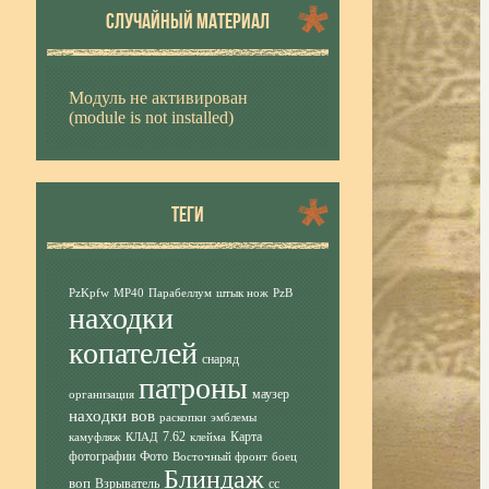
СЛУЧАЙНЫЙ МАТЕРИАЛ
Модуль не активирован
(module is not installed)
ТЕГИ
PzKpfw
MP40
Парабеллум
штык нож
PzB
находки
копателей
снаряд
патроны
маузер
организация
находки вов
раскопки
эмблемы
7.62
Карта
камуфляж
КЛАД
клейма
фотографии
Фото
Восточный фронт
боец
Блиндаж
воп
Взрыватель
сс