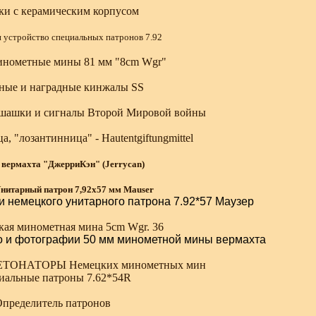
и с керамическим корпусом
 устройство специальных патронов 7.92
инометные мины 81 мм "8cm Wgr"
ные и наградные кинжалы SS
шашки и сигналы Второй Мировой войны
, "лозантинница" - Hautentgiftungmittel
 вермахта "ДжерриКэн" (Jerrycan)
нитарный патрон 7,92x57 мм Mauser
и немецкого унитарного патрона 7.92*57 Маузер
кая минометная мина 5cm Wgr. 36
во и фотографии 50 мм минометной мины вермахта
ТОНАТОРЫ Немецких минометных мин
иальные патроны 7.62*54R
пределитель патронов