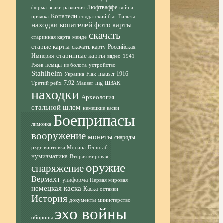
Люфтваффе
форма
знаки различия
война
Копатели
пряжка
солдатский быт
Гильзы
находки копателей фото
карты
скачать
старинная карта
менде
старые карты
скачать карту
Российская
старинные карты
Империя
видео
1941
немцы
Ржев
из болота
устройство
Stahlhelm
mauser 1916
Украина
Flak
7.92
mg
Третий рейх
Mauser
ШВАК
находки
Археология
стальной шлем
немецкие каски
Боеприпасы
лимонка
вооружение
монеты
снаряды
pzgr
винтовка Мосина
Генштаб
нумизматика
Вторая мировая
оружие
снаряжение
Вермахт
униформа
Первая мировая
немецкая каска
Каска
останки
История
документы
министерство
эхо войны
обороны