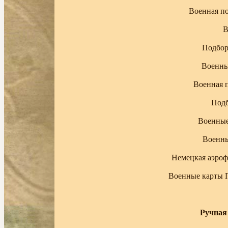
Военная по
В
Подбор
Военны
Военная 
Подб
Военные
Военны
Немецкая аэроф
Военные карты П
Ручная 