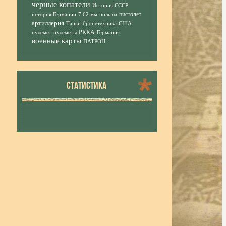
черные копатели
История СССР
пистолет
история Германии
7.62 мм
польша
артиллерия
Танки
бронетехника
США
РККА
пулемет
пулемёты
Германия
военные карты
ПАТРОН
СТАТИСТИКА