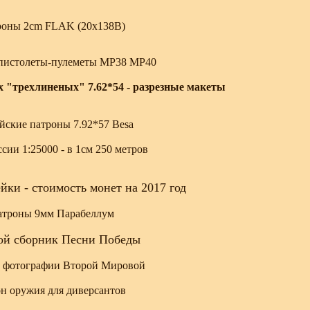
роны 2cm FLAK (20x138B)
пистолеты-пулеметы MP38 MP40
 "трехлиненых" 7.62*54 - разрезные макеты
йские патроны 7.92*57 Besa
сии 1:25000 - в 1см 250 метров
йки - стоимость монет на 2017 год
атроны 9мм Парабеллум
ой сборник Песни Победы
 фотографии Второй Мировой
н оружия для диверсантов