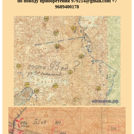
по поводу приобретения 979214@gmail.com +7
9689400178