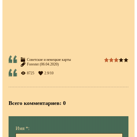
Советские и немецкие карты
Forester
(06.04.2020)
8725
2.9
/
10
Всего комментариев
:
0
Имя *: