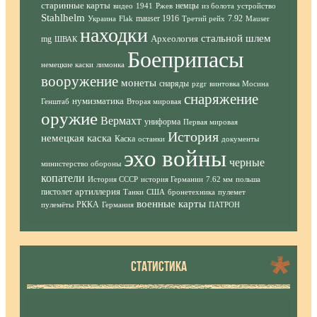
старинные карты
немцы
видео
1941
Ржев
из болота
устройство
Stahlhelm
mauser 1916
7.92
Украина
Flak
Третий рейх
Mauser
находки
стальной шлем
Археология
mg
ШВАК
Боеприпасы
немецкие каски
лимонка
вооружение
монеты
снаряды
pzgr
винтовка Мосина
снаряжение
нумизматика
Генштаб
Вторая мировая
оружие
Вермахт
униформа
Первая мировая
История
немецкая каска
Каска
останки
документы
эхо войны
черные
министерство обороны
копатели
История СССР
история Германии
7.62 мм
польша
артиллерия
пистолет
Танки
США
бронетехника
пулемет
военные карты
РККА
пулемёты
Германия
ПАТРОН
СТАТИСТИКА