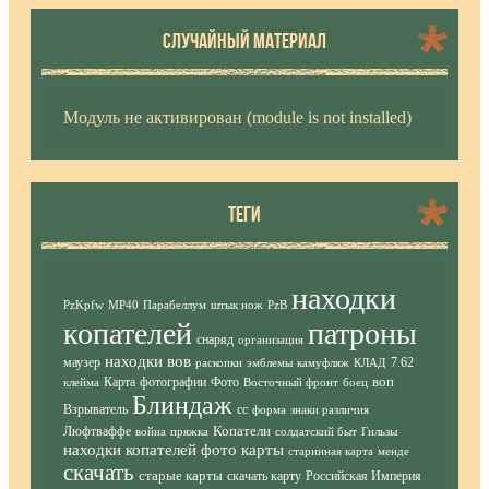
СЛУЧАЙНЫЙ МАТЕРИАЛ
Модуль не активирован (module is not installed)
ТЕГИ
находки
PzKpfw
MP40
Парабеллум
штык нож
PzB
копателей
патроны
снаряд
организация
находки вов
маузер
7.62
раскопки
эмблемы
камуфляж
КЛАД
воп
Карта
фотографии
Фото
клейма
Восточный фронт
боец
Блиндаж
Взрыватель
сс
форма
знаки различия
Копатели
Люфтваффе
война
пряжка
солдатский быт
Гильзы
находки копателей фото
карты
старинная карта
менде
скачать
старые карты
скачать карту
Российская Империя