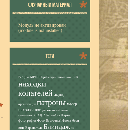
СЛУЧАЙНЫЙ МАТЕРИАЛ
Модуль не активирован
(module is not installed)
ТЕГИ
PzKpfw
MP40
Парабеллум
штык нож
PzB
находки
копателей
снаряд
патроны
маузер
организация
находки вов
раскопки
эмблемы
7.62
Карта
камуфляж
КЛАД
клейма
фотографии
Фото
Восточный фронт
боец
Блиндаж
воп
Взрыватель
сс