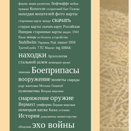
Люфтваффе
форма
знаки различия
война
Копатели
пряжка
солдатский быт
Гильзы
находки копателей фото
карты
скачать
старинная карта
менде
старые карты
скачать карту
Российская
старинные карты
Империя
видео
1941
немцы
Ржев
из болота
устройство
Stahlhelm
mauser 1916
Украина
Flak
7.92
mg
Третий рейх
Mauser
ШВАК
находки
Археология
стальной шлем
немецкие каски
Боеприпасы
лимонка
вооружение
монеты
снаряды
pzgr
винтовка Мосина
Генштаб
нумизматика
Вторая мировая
оружие
снаряжение
Вермахт
униформа
Первая мировая
немецкая каска
Каска
останки
История
документы
министерство
эхо войны
обороны