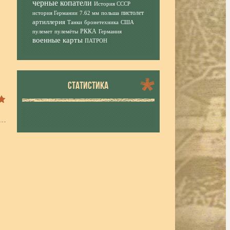
черные копатели
История СССР
пистолет
история Германии
7.62 мм
польша
артиллерия
Танки
бронетехника
США
РККА
пулемет
пулемёты
Германия
военные карты
ПАТРОН
СТАТИСТИКА