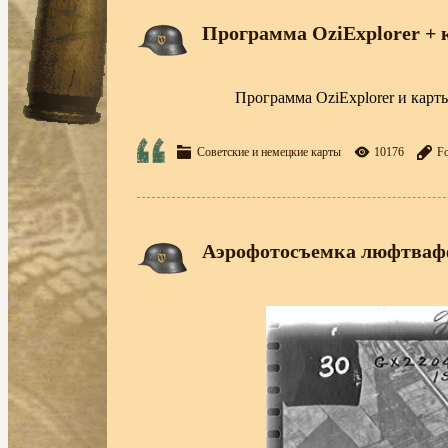
Программа OziExplorer + 
Программа OziExplorer и карт
Советские и немецкие карты
10176
Fo
Аэрофотосъемка люфтваф