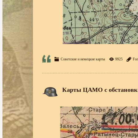
Советские и немецкие карты
9925
For
Карты ЦАМО с обстановк