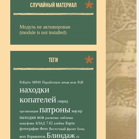
СЛУЧАЙНЫЙ МАТЕРИАЛ
Модуль не активирован
(module is not installed)
ТЕГИ
PzKpfw
MP40
Парабеллум
штык нож
PzB
находки
копателей
снаряд
патроны
маузер
организация
находки вов
раскопки
эмблемы
7.62
Карта
камуфляж
КЛАД
клейма
фотографии
Фото
Восточный фронт
боец
Блиндаж
воп
Взрыватель
сс