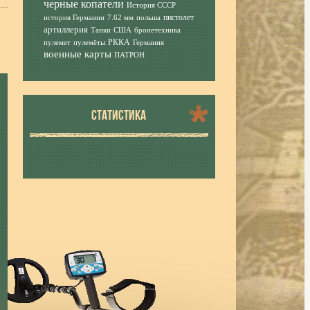
черные копатели
История СССР
пистолет
история Германии
7.62 мм
польша
артиллерия
Танки
США
бронетехника
РККА
пулемет
пулемёты
Германия
военные карты
ПАТРОН
СТАТИСТИКА