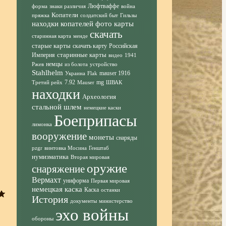
Люфтваффе
форма
знаки различия
война
Копатели
пряжка
солдатский быт
Гильзы
находки копателей фото
карты
скачать
старинная карта
менде
старые карты
скачать карту
Российская
старинные карты
Империя
видео
1941
немцы
Ржев
из болота
устройство
Stahlhelm
mauser 1916
Украина
Flak
7.92
mg
Третий рейх
Mauser
ШВАК
находки
Археология
стальной шлем
немецкие каски
Боеприпасы
лимонка
вооружение
монеты
снаряды
pzgr
винтовка Мосина
Генштаб
нумизматика
Вторая мировая
оружие
снаряжение
Вермахт
униформа
Первая мировая
немецкая каска
Каска
останки
История
документы
министерство
эхо войны
обороны