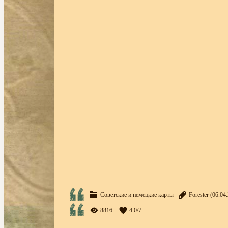
Советские и немецкие карты
Forester
(06.04.
8816
4.0
/
7