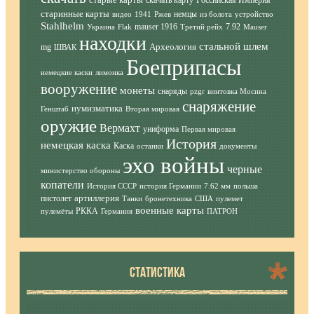
скачать карту
Российская Империя
старинные карты
немцы
видео
1941
Ржев
из болота
устройство
Stahlhelm
mauser 1916
7.92
Украина
Flak
Третий рейх
Mauser
находки
стальной шлем
Археология
mg
ШВАК
Боеприпасы
немецкие каски
лимонка
вооружение
монеты
снаряды
pzgr
винтовка Мосина
снаряжение
нумизматика
Генштаб
Вторая мировая
оружие
Вермахт
униформа
Первая мировая
История
немецкая каска
Каска
останки
документы
эхо войны
черные
министерство обороны
копатели
История СССР
история Германии
7.62 мм
польша
артиллерия
пистолет
Танки
бронетехника
США
пулемет
военные карты
РККА
пулемёты
Германия
ПАТРОН
СТАТИСТИКА