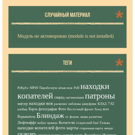
СЛУЧАЙНЫЙ МАТЕРИАЛ
Модуль не активирован (module is not installed)
ТЕГИ
находки
PzKpfw
MP40
Парабеллум
штык нож
PzB
копателей
патроны
снаряд
организация
находки вов
маузер
7.62
раскопки
эмблемы
камуфляж
КЛАД
воп
Карта
фотографии
Фото
клейма
Восточный фронт
боец
Блиндаж
Взрыватель
сс
форма
знаки различия
Копатели
Люфтваффе
война
пряжка
солдатский быт
Гильзы
находки копателей фото
карты
старинная карта
менде
скачать
старые карты