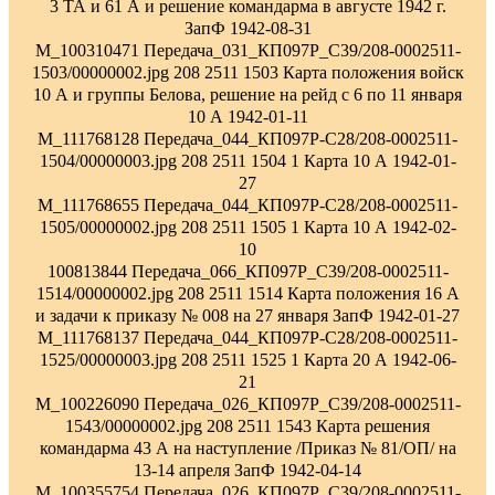
3 ТА и 61 А и решение командарма в августе 1942 г.
ЗапФ 1942-08-31
M_100310471 Передача_031_КП097Р_С39/208-0002511-
1503/00000002.jpg 208 2511 1503 Карта положения войск
10 А и группы Белова, решение на рейд с 6 по 11 января
10 А 1942-01-11
M_111768128 Передача_044_КП097Р-С28/208-0002511-
1504/00000003.jpg 208 2511 1504 1 Карта 10 А 1942-01-
27
M_111768655 Передача_044_КП097Р-С28/208-0002511-
1505/00000002.jpg 208 2511 1505 1 Карта 10 А 1942-02-
10
100813844 Передача_066_КП097Р_С39/208-0002511-
1514/00000002.jpg 208 2511 1514 Карта положения 16 А
и задачи к приказу № 008 на 27 января ЗапФ 1942-01-27
M_111768137 Передача_044_КП097Р-С28/208-0002511-
1525/00000003.jpg 208 2511 1525 1 Карта 20 А 1942-06-
21
M_100226090 Передача_026_КП097Р_С39/208-0002511-
1543/00000002.jpg 208 2511 1543 Карта решения
командарма 43 А на наступление /Приказ № 81/ОП/ на
13-14 апреля ЗапФ 1942-04-14
M_100355754 Передача_026_КП097Р_С39/208-0002511-