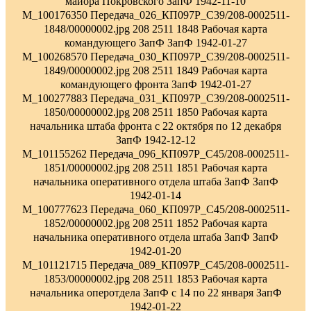
майора Покровского ЗапФ 1942-11-10
M_100176350 Передача_026_КП097Р_С39/208-0002511-
1848/00000002.jpg 208 2511 1848 Рабочая карта
командующего ЗапФ ЗапФ 1942-01-27
M_100268570 Передача_030_КП097Р_С39/208-0002511-
1849/00000002.jpg 208 2511 1849 Рабочая карта
командующего фронта ЗапФ 1942-01-27
M_100277883 Передача_031_КП097Р_С39/208-0002511-
1850/00000002.jpg 208 2511 1850 Рабочая карта
начальника штаба фронта с 22 октября по 12 декабря
ЗапФ 1942-12-12
M_101155262 Передача_096_КП097Р_С45/208-0002511-
1851/00000002.jpg 208 2511 1851 Рабочая карта
начальника оперативного отдела штаба ЗапФ ЗапФ
1942-01-14
M_100777623 Передача_060_КП097Р_С45/208-0002511-
1852/00000002.jpg 208 2511 1852 Рабочая карта
начальника оперативного отдела штаба ЗапФ ЗапФ
1942-01-20
M_101121715 Передача_089_КП097Р_С45/208-0002511-
1853/00000002.jpg 208 2511 1853 Рабочая карта
начальника оперотдела ЗапФ с 14 по 22 января ЗапФ
1942-01-22