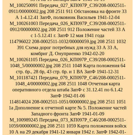
M_100250091 Передача_027_КП097Р_С39/208-0002511-
0911/00000002.jpg 208 2511 911 Обстановка на фронте 33
А 1-4.12.41 ЗапФ, полковник Васильев 1941-12-04
M_100261003 Передача_026_КП097Р_С39/208-0002511-
0912/00000002.jpg 208 2511 912 Положение частей 33 А
с 1-5.12.41 г. ЗапФ 12 мая 1941 года
114796022 208-0002511-1032/00000059.jpg 208 2511 1032
391 Схема дорог потребных для нужд 33 А 33 А,
комбриг Д. Онуприенко 1942-02-20
M_100261105 Передача_026_КП097Р_С39/208-0002511-
1048_5/00000002.jpg 208 2511 1048 Карта положения 64
стр. бр., 28 бр, 43 стр. бр. и 1 ВА ЗапФ 1941-12-31
M_101187421 Передача_079_КП097Р_С46/208-0002511-
1048_4/00000002.jpg 208 2511 1048 Отчетная карта
оперативного отдела штаба ЗапФ с 31.12.41 по 6.1.42
ЗапФ 1942-01-06
114814024 208-0002511-1051/00000002.jpg 208 2511 1051
1а Дополнение к отчетной карте № 5. Положение частей
Западного фронта ЗапФ 1941-01-09
M_100989245 Передача_073_КП097Р_С46/208-0002511-
1059/00000002.jpg 208 2511 1059 Карта положения войск
10 А на 29 декабря 1941-12 января 1942 г. ЗапФ 1942-01-