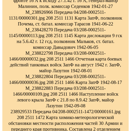
фронте 16 А к исходу 27.1.42 г. 16 А, генерал-майор
Малинин, полк. комиссар Седенков 1942-01-27
M_238926966 Передача 04/208-0002511-
1131/00000301.jpg 208 2511 1131 Карта ЗапФ, полковник
Почема, ст. батал. комиссар Тарасов 1941-06-22
M_238428270 Передача 03/208-0002511-
1145/00000113.jpg 208 2511 1145 Карта дислокации 9 гск
на 5.6.42 г. 12 гсд, полковник Мальков, ст. батал.
комиссар Давыдович 1942-06-05
M_238822798 Передача 03/208-0002511-
1466/00000032.jpg 208 2511 1466 Отчетная карта боевых
действий танковых войск ЗапФ на август 1942 г. ЗапФ,
майор Лазутин 1942-08-01
M_238822804 Передача 03/208-0002511-
1466/00000036.jpg 208 2511 1466 Карта ЗапФ 1942-08-17
M_238822883 Передача 03/208-0002511-
1466/00000109.jpg 208 2511 1466 Наступление войск
левого крыла ЗапФ с 21.8 по 8.9.42 ЗапФ, майор
Лазутин 1942-09-08
238929533 Передача 04/208-0002511-1472/00000161.jpg
208 2511 1472 Карта химико-метеорологической
обстановки местности расположения частей 30 Армии и
переднего края противника. Составлена 2 отделением