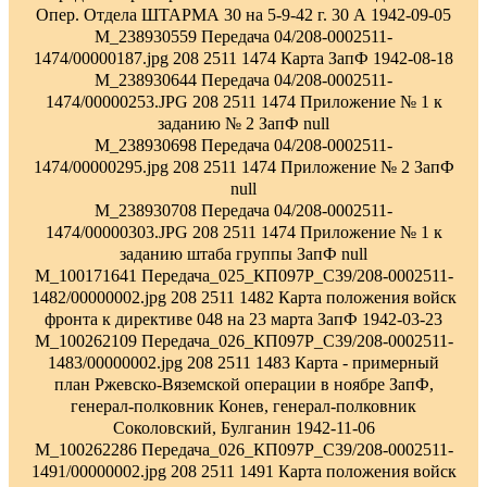
Опер. Отдела ШТАРМА 30 на 5-9-42 г. 30 А 1942-09-05
M_238930559 Передача 04/208-0002511-
1474/00000187.jpg 208 2511 1474 Карта ЗапФ 1942-08-18
M_238930644 Передача 04/208-0002511-
1474/00000253.JPG 208 2511 1474 Приложение № 1 к
заданию № 2 ЗапФ null
M_238930698 Передача 04/208-0002511-
1474/00000295.jpg 208 2511 1474 Приложение № 2 ЗапФ
null
M_238930708 Передача 04/208-0002511-
1474/00000303.JPG 208 2511 1474 Приложение № 1 к
заданию штаба группы ЗапФ null
M_100171641 Передача_025_КП097Р_С39/208-0002511-
1482/00000002.jpg 208 2511 1482 Карта положения войск
фронта к директиве 048 на 23 марта ЗапФ 1942-03-23
M_100262109 Передача_026_КП097Р_С39/208-0002511-
1483/00000002.jpg 208 2511 1483 Карта - примерный
план Ржевско-Вяземской операции в ноябре ЗапФ,
генерал-полковник Конев, генерал-полковник
Соколовский, Булганин 1942-11-06
M_100262286 Передача_026_КП097Р_С39/208-0002511-
1491/00000002.jpg 208 2511 1491 Карта положения войск