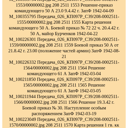
1553/00000002.jpg 208 2511 1553 Решение-приказ
командующего 50 А 23.0 9.4.42 г. ЗапФ 1942-04-09
M_100355795 Передача_026_КП097Р_С39/208-0002511-
1555/00000002.jpg 208 2511 1555 Карта решения
командующего 50 А. Боевой приказ № 72 22 ч. 20.4.42 г.
50 А, майор Бурченков 1942-04-22
M_100226301 Передача_026_КП097Р_С39/208-0002511-
1559/00000002.jpg 208 2511 1559 Боевой приказ 50 А от
21.8.42 г. 23.00 (положение частей армии) ЗапФ 1942-08-
21
M_100226332 Передача_026_КП097Р_С39/208-0002511-
1564/00000002.jpg 208 2511 1564 Решение
командующего 61 А ЗапФ 1942-03-04
M_100211850 Передача_026_КП097Р_С39/208-0002511-
1565/00000002.jpg 208 2511 1565 Решение
командующего 61 А ЗапФ 1942-03-05
M_100211944 Передача_026_КП097Р_С39/208-0002511-
1566/00000002.jpg 208 2511 1566 Решение 19.3.42 г.
Боевой приказ № 30. Наступление особым
распоряжением ЗапФ 1942-03-19
M_100223049 Передача_026_КП097Р_С39/208-0002511-
1570/00000002.jpg 208 2511 1570 Карта решения 1 гв. кк