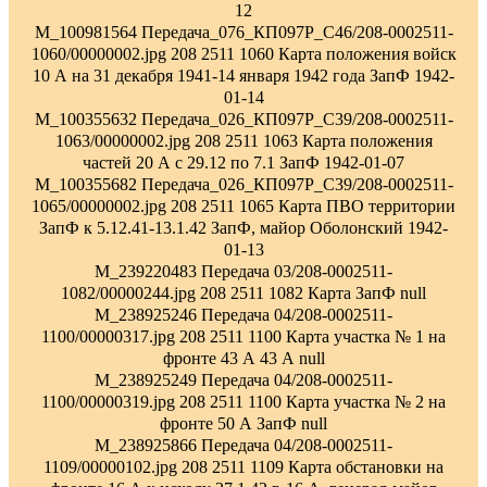
12
M_100981564 Передача_076_КП097Р_С46/208-0002511-
1060/00000002.jpg 208 2511 1060 Карта положения войск
10 А на 31 декабря 1941-14 января 1942 года ЗапФ 1942-
01-14
M_100355632 Передача_026_КП097Р_С39/208-0002511-
1063/00000002.jpg 208 2511 1063 Карта положения
частей 20 А с 29.12 по 7.1 ЗапФ 1942-01-07
M_100355682 Передача_026_КП097Р_С39/208-0002511-
1065/00000002.jpg 208 2511 1065 Карта ПВО территории
ЗапФ к 5.12.41-13.1.42 ЗапФ, майор Оболонский 1942-
01-13
M_239220483 Передача 03/208-0002511-
1082/00000244.jpg 208 2511 1082 Карта ЗапФ null
M_238925246 Передача 04/208-0002511-
1100/00000317.jpg 208 2511 1100 Карта участка № 1 на
фронте 43 А 43 А null
M_238925249 Передача 04/208-0002511-
1100/00000319.jpg 208 2511 1100 Карта участка № 2 на
фронте 50 А ЗапФ null
M_238925866 Передача 04/208-0002511-
1109/00000102.jpg 208 2511 1109 Карта обстановки на