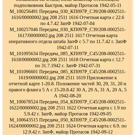
подполковник Быстров, майор Протасов 1942-05-11
M_100256491 Передача_030_КП097Р_С39/208-0002511-
1616/00000002.jpg 208 2511 1616 Отчетная карта с 22.6
по 4.7.42 ЗапФ 1942-07-04
M_100257046 Передача_030_КП097Р_С39/208-0002511-
1617/00000002.jpg 208 2511 1617 Отчетная карта
оперативного отдела штаба ЗапФ с 5.7 по 11.7.42 г. ЗапФ
1942-07-11
M_101095634 Передача_085_КП097Р_С45/208-0002511-
1618/00000002.jpg 208 2511 1618 Отчетная карта с 12.7
по 31.7.1942 г. ЗапФ 1942-07-31
M_101096601 Передача_085_КП097Р_С45/208-0002511-
1619/00000002.jpg 208 2511 1619 Приложение к
отчетной карте 1-20.8. Положение частей 30, 29, 31, 20 и
правого фланга 5 А с 15-20.8.42 30 А, 29 А, 31 А, 20 А, 5
А 1942-08-20
M_100678524 Передача_054_КП097Р_С45/208-0002511-
1622/00000002.jpg 208 2511 1622 Отчетная карта с 1.9 по
5.9.42 г. ЗапФ, майор Протасов 1942-09-05
M_100643515 Передача_050_КП097Р_С45/208-0002511-
1624/00000002.jpg 208 2511 1624 Отчетная карта с 6.9. по
12.9.42 г. ЗапФ, майор Протасов 1942-09-12