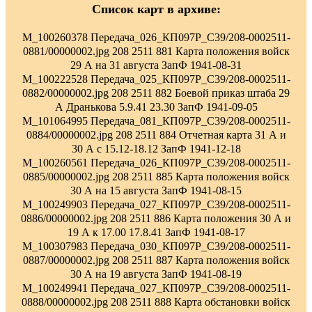
Список карт в архиве:
M_100260378 Передача_026_КП097Р_С39/208-0002511-
0881/00000002.jpg 208 2511 881 Карта положения войск
29 А на 31 августа ЗапФ 1941-08-31
M_100222528 Передача_025_КП097Р_С39/208-0002511-
0882/00000002.jpg 208 2511 882 Боевой приказ штаба 29
А Дранькова 5.9.41 23.30 ЗапФ 1941-09-05
M_101064995 Передача_081_КП097Р_С39/208-0002511-
0884/00000002.jpg 208 2511 884 Отчетная карта 31 А и
30 А с 15.12-18.12 ЗапФ 1941-12-18
M_100260561 Передача_026_КП097Р_С39/208-0002511-
0885/00000002.jpg 208 2511 885 Карта положения войск
30 А на 15 августа ЗапФ 1941-08-15
M_100249903 Передача_027_КП097Р_С39/208-0002511-
0886/00000002.jpg 208 2511 886 Карта положения 30 А и
19 А к 17.00 17.8.41 ЗапФ 1941-08-17
M_100307983 Передача_030_КП097Р_С39/208-0002511-
0887/00000002.jpg 208 2511 887 Карта положения войск
30 А на 19 августа ЗапФ 1941-08-19
M_100249941 Передача_027_КП097Р_С39/208-0002511-
0888/00000002.jpg 208 2511 888 Карта обстановки войск