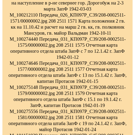
на наступление в р-не севернее гор. Дорогобуж на 2-3
марта ЗапФ 1942-03-03
M_100212110 Передача_026_КП097Р_С39/208-0002511-
1571/00000002.jpg 208 2511 1571 Карта положения 2 гв.
кк на 11.10.42 и расчет на марш 2 гв. кк, гв. полковник
Мансуров, гв. майор Вальдман 1942-10-11
M_100274440 Передача_031_КП097Р_С39/208-0002511-
1575/00000002.jpg 208 2511 1575 Отчетная карта
оперативного отдела штаба ЗапФ с 7 по 12.1.42 г. ЗапФ
1942-01-12
M_100274646 Передача_031_КП097Р_С39/208-0002511-
1577/00000002.jpg 208 2511 1577 Отчетная карта
оперативного отдела штаба ЗапФ с 13 по 15.1.42 г. ЗапФ,
капитан Протасов 1942-01-15
M_100275148 Передача_031_КП097Р_С39/208-0002511-
1579/00000002.jpg 208 2511 1579 Отчетная карта
оперативного отдела штаба ЗапФ с 15.1 по 19.1.42 г.
ЗапФ, капитан Протасов 1942-01-19
M_100275556 Передача_031_КП097Р_С39/208-0002511-
1581/00000002.jpg 208 2511 1581 Отчетная карта
оперативного отдела штаба ЗапФ с 19 по 24.1.42 г. ЗапФ,
майор Протасов 1942-01-24