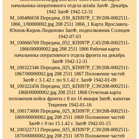
начальника оперативного отдела штаба ЗапФ. Декабрь
1942 ЗапФ 1942-12-31
M_100486658 Передача_039_КП097Р_С39/208-0002511-
1866_1/00000002.jpg 208 2511 1866_1 Карта Ярославец-
Юхнов-Киров-Людиново ЗапФ, подполковник Солнцев
1942-07-03
M_100666769 Передача_052_КП097Р_С45/208-0002511-
1866/00000002.jpg 208 2511 1866 Рабочая карта
начальника оперативного отдела фронта на декабрь
ЗапФ 1942-12-31
M_100322346 Передача_025_КП097Р_С39/208-0002511-
1867/00000002.jpg 208 2511 1867 Положение частей
ЗапФ с 3.1.42 г. по 9.1.42 г. ЗапФ 1942-01-09
M_100322456 Передача_025_КП097Р_С39/208-0002511-
1868/00000002.jpg 208 2511 1868 Отчетная карта
положения войск фронта с 8 по 16 января ЗапФ, капитан
Текренев 1942-01-16
M_100173600 Передача_025_КП097Р_С39/208-0002511-
1869/00000002.jpg 208 2511 1869 Положение частей
ЗапФ с 9 по 15.1.42 г. ЗапФ 1942-01-15
M_100322713 Передача_025_КП097Р_С39/208-0002511-
1870/00000002.jpg 208 2511 1870 Положение частей