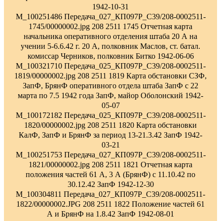
1942-10-31
M_100251486 Передача_027_КП097Р_С39/208-0002511-
1745/00000002.jpg 208 2511 1745 Отчетная карта
начальника оперативного отделения штаба 20 А на
учении 5-6.6.42 г. 20 А, полковник Маслов, ст. батал.
комиссар Черников, полковник Битко 1942-06-06
M_100321710 Передача_025_КП097Р_С39/208-0002511-
1819/00000002.jpg 208 2511 1819 Карта обстановки СЗФ,
ЗапФ, БрянФ оперативного отдела штаба ЗапФ с 22
марта по 7.5 1942 года ЗапФ, майор Оболонский 1942-
05-07
M_100172182 Передача_025_КП097Р_С39/208-0002511-
1820/00000002.jpg 208 2511 1820 Карта обстановки
КалФ, ЗапФ и БрянФ за период 13-21.3.42 ЗапФ 1942-
03-21
M_100251753 Передача_027_КП097Р_С39/208-0002511-
1821/00000002.jpg 208 2511 1821 Отчетная карта
положения частей 61 А, 3 А (БрянФ) с 11.10.42 по
30.12.42 ЗапФ 1942-12-30
M_100304811 Передача_027_КП097Р_С39/208-0002511-
1822/00000002.JPG 208 2511 1822 Положение частей 61
А и БрянФ на 1.8.42 ЗапФ 1942-08-01