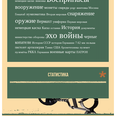
немецкие каски
лимонка
вооружение
монеты
снаряды
pzgr
винтовка Мосина
снаряжение
нумизматика
Генштаб
Вторая мировая
оружие
Вермахт
униформа
Первая мировая
История
немецкая каска
Каска
останки
документы
эхо войны
черные
министерство обороны
копатели
История СССР
история Германии
7.62 мм
польша
артиллерия
пистолет
Танки
США
бронетехника
пулемет
военные карты
РККА
пулемёты
Германия
ПАТРОН
СТАТИСТИКА