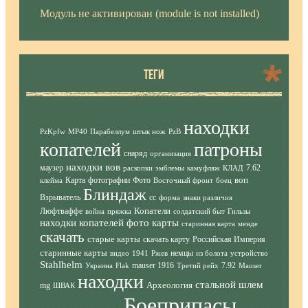
Модуль не активирован (module is not installed)
ТЕГИ
находки
PzKpfw
MP40
Парабеллум
штык нож
PzB
копателей
патроны
снаряд
организация
находки вов
маузер
7.62
раскопки
эмблемы
камуфляж
КЛАД
воп
Карта
фотографии
Фото
клейма
Восточный фронт
боец
Блиндаж
Взрыватель
сс
форма
знаки различия
Копатели
Люфтваффе
война
пряжка
солдатский быт
Гильзы
находки копателей фото
карты
старинная карта
менде
скачать
старые карты
скачать карту
Российская Империя
старинные карты
немцы
видео
1941
Ржев
из болота
устройство
Stahlhelm
mauser 1916
7.92
Украина
Flak
Третий рейх
Mauser
находки
стальной шлем
Археология
mg
ШВАК
Боеприпасы