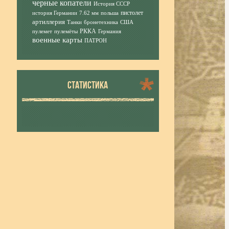
черные копатели
История СССР
пистолет
история Германии
7.62 мм
польша
артиллерия
Танки
бронетехника
США
РККА
пулемет
пулемёты
Германия
военные карты
ПАТРОН
СТАТИСТИКА