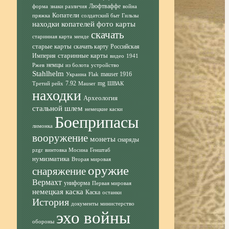
Люфтваффе
форма
знаки различия
война
Копатели
пряжка
солдатский быт
Гильзы
находки копателей фото
карты
скачать
старинная карта
менде
старые карты
скачать карту
Российская
старинные карты
Империя
видео
1941
немцы
Ржев
из болота
устройство
Stahlhelm
mauser 1916
Украина
Flak
7.92
mg
Третий рейх
Mauser
ШВАК
находки
Археология
стальной шлем
немецкие каски
Боеприпасы
лимонка
вооружение
монеты
снаряды
pzgr
винтовка Мосина
Генштаб
нумизматика
Вторая мировая
оружие
снаряжение
Вермахт
униформа
Первая мировая
немецкая каска
Каска
останки
История
документы
министерство
эхо войны
обороны