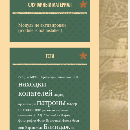
СЛУЧАЙНЫЙ МАТЕРИАЛ
Модуль не активирован
(module is not installed)
ТЕГИ
PzKpfw
MP40
Парабеллум
штык нож
PzB
находки
копателей
снаряд
патроны
маузер
организация
находки вов
раскопки
эмблемы
7.62
Карта
камуфляж
КЛАД
клейма
фотографии
Фото
Восточный фронт
боец
Блиндаж
воп
Взрыватель
сс