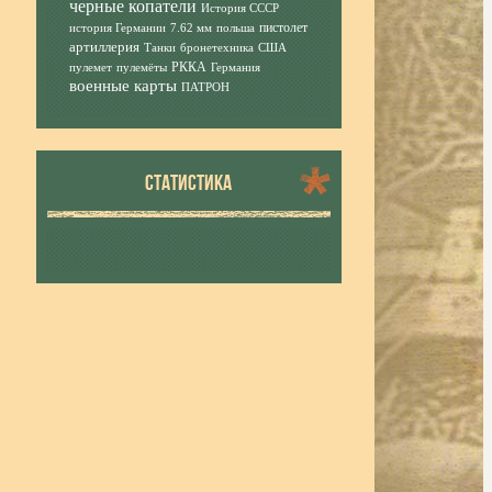
черные копатели
История СССР
пистолет
история Германии
7.62 мм
польша
артиллерия
Танки
бронетехника
США
РККА
пулемет
пулемёты
Германия
военные карты
ПАТРОН
СТАТИСТИКА