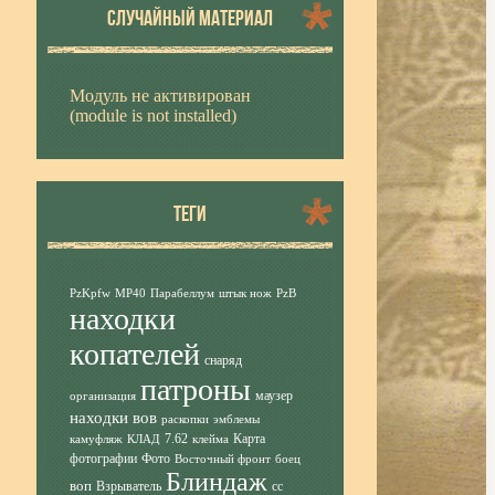
СЛУЧАЙНЫЙ МАТЕРИАЛ
Модуль не активирован
(module is not installed)
ТЕГИ
PzKpfw
MP40
Парабеллум
штык нож
PzB
находки
копателей
снаряд
патроны
маузер
организация
находки вов
раскопки
эмблемы
7.62
Карта
камуфляж
КЛАД
клейма
фотографии
Фото
Восточный фронт
боец
Блиндаж
воп
Взрыватель
сс