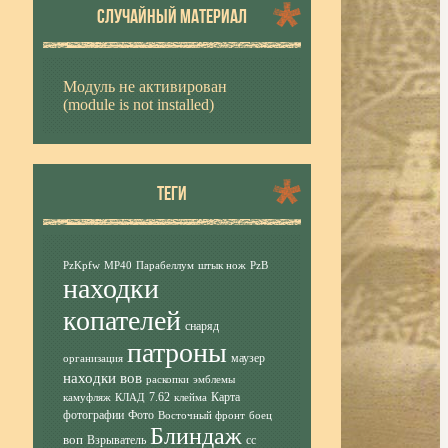
СЛУЧАЙНЫЙ МАТЕРИАЛ
Модуль не активирован
(module is not installed)
ТЕГИ
PzKpfw
MP40
Парабеллум
штык нож
PzB
находки
копателей
снаряд
патроны
маузер
организация
находки вов
раскопки
эмблемы
7.62
Карта
камуфляж
КЛАД
клейма
фотографии
Фото
Восточный фронт
боец
Блиндаж
воп
Взрыватель
сс