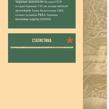
черные копатели
История СССР
пистолет
история Германии
7.62 мм
польша
артиллерия
Танки
бронетехника
США
РККА
пулемет
пулемёты
Германия
военные карты
ПАТРОН
СТАТИСТИКА