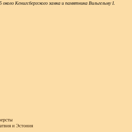
 около Кенигсбергского замка и памятника Вильгельму I.
 версты
атвия и Эстония