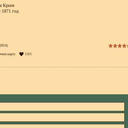
на Крым
 1871 год
2014)
ачать карту
5.0
/
1