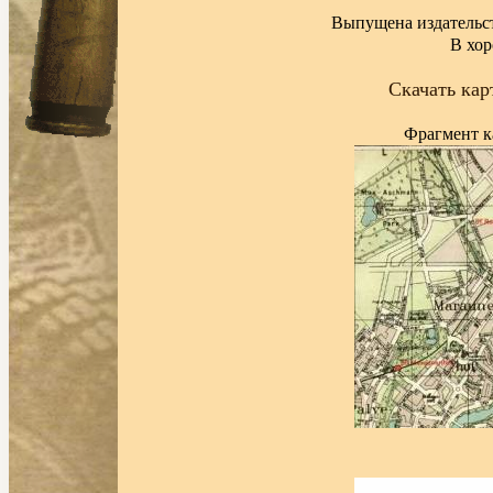
Выпущена издательств
В хор
Скачать кар
Фрагмент к