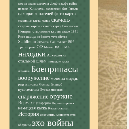
Люфтваффе
форма
знаки различия
война
Копатели
пряжка
солдатский быт
Гильзы
находки копателей фото
карты
скачать
старинная карта
менде
старые карты
скачать карту
Российская
старинные карты
Империя
видео
1941
немцы
Ржев
из болота
устройство
Stahlhelm
mauser 1916
Украина
Flak
7.92
mg
Третий рейх
Mauser
ШВАК
находки
Археология
стальной шлем
немецкие каски
Боеприпасы
лимонка
вооружение
монеты
снаряды
pzgr
винтовка Мосина
Генштаб
нумизматика
Вторая мировая
оружие
снаряжение
Вермахт
униформа
Первая мировая
немецкая каска
Каска
останки
История
документы
министерство
эхо войны
обороны