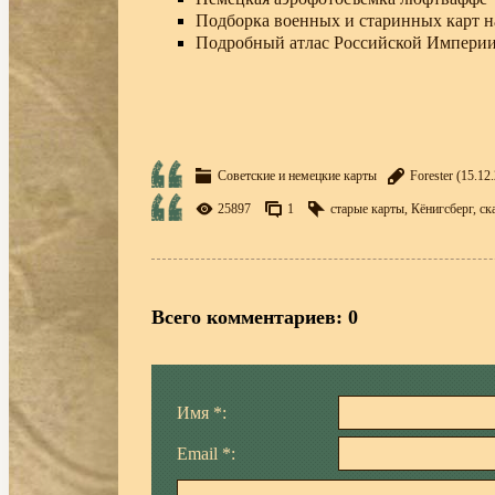
Подборка военных и старинных карт 
Подробный атлас Российской Империи
Советские и немецкие карты
Forester
(15.12.
25897
1
старые карты
,
Кёнигсберг
,
ск
Всего комментариев
:
0
Имя *:
Email *: