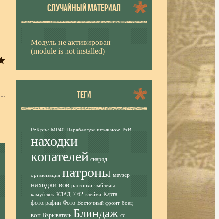
СЛУЧАЙНЫЙ МАТЕРИАЛ
Модуль не активирован
(module is not installed)
ТЕГИ
PzKpfw
MP40
Парабеллум
штык нож
PzB
находки
копателей
снаряд
патроны
маузер
организация
находки вов
раскопки
эмблемы
7.62
Карта
камуфляж
КЛАД
клейма
фотографии
Фото
Восточный фронт
боец
Блиндаж
воп
Взрыватель
сс