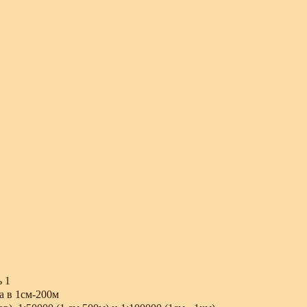
 1
а в 1см-200м