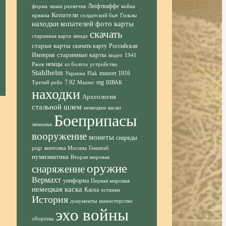
Люфтваффе
форма
знаки различия
война
Копатели
пряжка
солдатский быт
Гильзы
находки копателей фото
карты
скачать
старинная карта
менде
старые карты
скачать карту
Российская
старинные карты
Империя
видео
1941
немцы
Ржев
из болота
устройство
Stahlhelm
mauser 1916
Украина
Flak
7.92
mg
Третий рейх
Mauser
ШВАК
находки
Археология
стальной шлем
немецкие каски
Боеприпасы
лимонка
вооружение
монеты
снаряды
pzgr
винтовка Мосина
Генштаб
нумизматика
Вторая мировая
оружие
снаряжение
Вермахт
униформа
Первая мировая
немецкая каска
Каска
останки
История
документы
министерство
эхо войны
обороны