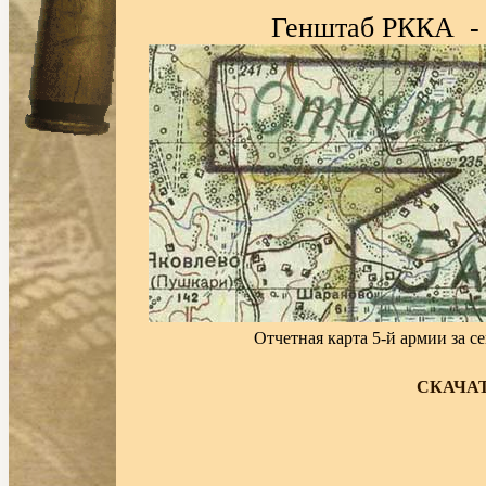
Генштаб РККА - 
Отчетная карта 5-й армии за с
СКАЧАТ