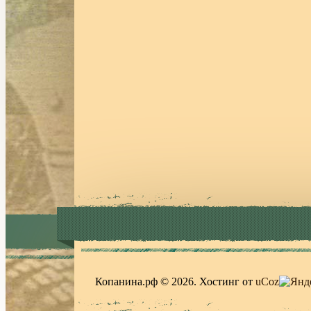
Копанина.рф © 2026
.
Хостинг от
uCoz