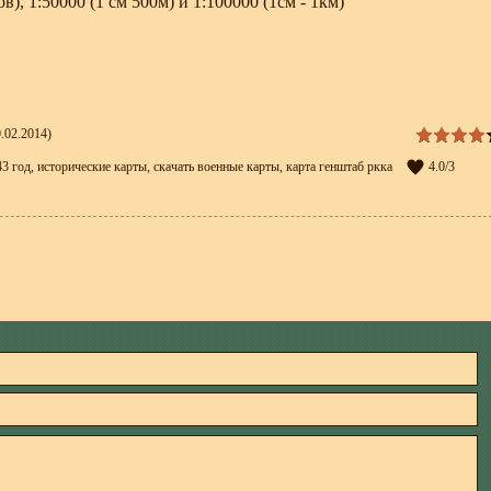
в), 1:50000 (1 см 500м) и 1:100000 (1см - 1км)
.02.2014)
43 год
,
исторические карты
,
скачать военные карты
,
карта генштаб ркка
4.0
/
3