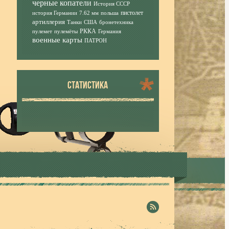
черные копатели
История СССР
пистолет
история Германии
7.62 мм
польша
артиллерия
Танки
США
бронетехника
РККА
пулемет
пулемёты
Германия
военные карты
ПАТРОН
СТАТИСТИКА