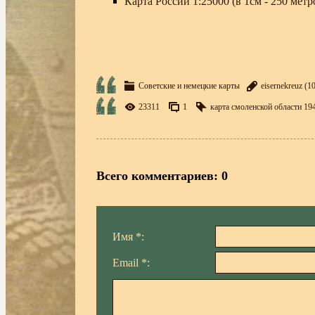
Карта России 1:25000 (в 1см - 250 метро
Советские и немецкие карты
eisernekreuz
(10
23311
1
карта смоленской области 19
Всего комментариев
:
0
Имя *:
Email *: