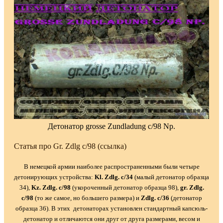
Детонатор grosse Zundladung c/98 Np.
Статья про Gr. Zdlg c/98 (ссылка)
В немецкой армии наиболее распространенными были четыре
детонирующих устройства:
Kl. Zdlg. с/34
(малый детонатор образца
34),
Kz. Zdlg. с/98
(укороченный детонатор образца 98),
gr. Zdlg.
с/98
(то же самое, но большего размера) и
Zdlg. с/36
(детонатор
образца 36). В этих детонаторах установлен стандартный капсюль-
детонатор и отличаются они друг от друга размерами, весом и