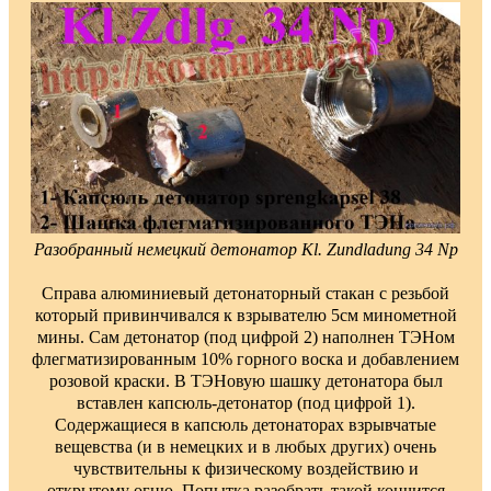
Разобранный немецкий детонатор Kl. Zundladung 34 Np
Справа алюминиевый детонаторный стакан с резьбой
который привинчивался к взрывателю 5см минометной
мины. Сам детонатор (под цифрой 2) наполнен ТЭНом
флегматизированным 10% горного воска и добавлением
розовой краски. В ТЭНовую шашку детонатора был
вставлен капсюль-детонатор (под цифрой 1).
Содержащиеся в капсюль детонаторах взрывчатые
вещевства (и в немецких и в любых других) очень
чувствительны к физическому воздействию и
открытому огню. Попытка разобрать такой кончится