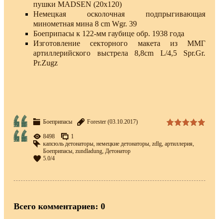
пушки MADSEN (20x120)
Немецкая осколочная подпрыгивающая
минометная мина 8 сm Wgr. 39
Боеприпасы к 122-мм гаубице обр. 1938 года
Изготовление секторного макета из ММГ
артиллерийского выстрела 8,8cm L/4,5 Spr.Gr.
Pr.Zugz
Боеприпасы
Forester
(03.10.2017)
8498
1
капсюль детонаторы
,
немецкие детонаторы
,
zdlg
,
артиллерия
,
Боеприпасы
,
zundladung
,
Детонатор
5.0
/
4
Всего комментариев
:
0