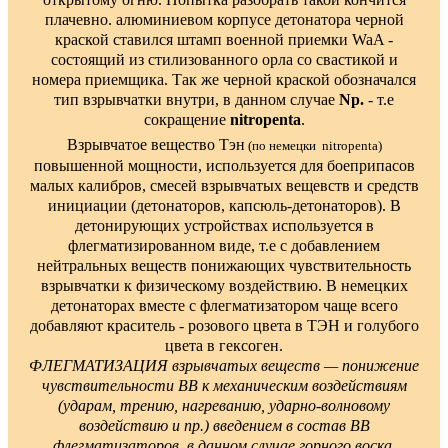
плачевно. алюминиевом корпусе детонатора черной
краской ставился штамп военной приемки WaA -
состоящий из стилизованного орла со свастикой и
номера приемщика. Так же черной краской обозначался
тип взрывчатки внутри, в данном случае
Np.
- т.е
сокращение
nitropenta
.
Взрывчатое вещество Тэн
(по немецки nitropenta)
повышенной мощности, используется для боеприпасов
малых калибров, смесей взрывчатых вещевств и средств
инициации (детонаторов, капсюль-детонаторов). В
детонирующих устройствах используется в
флегматизированном виде, т.е с добавлением
нейтральных веществ понижающих чувствительность
взрывчатки к физическому воздействию. В немецких
детонаторах вместе с флегматизатором чаще всего
добавляют краситель - розового цвета в ТЭН и голубого
цвета в гексоген.
ФЛЕГМАТИЗАЦИЯ взрывчатых веществ — понижение
чувствительности ВВ к механическим воздействиям
(ударам, трению, нагреванию, ударно-волновому
воздействию и пр.) введением в состав ВВ
флегматизаторов, в данном случае горного воска.