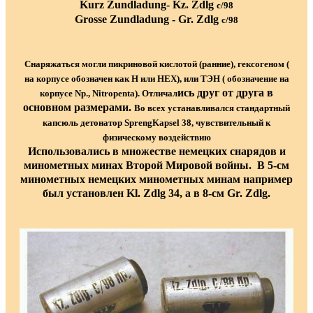
Kurz Zundladung- Kz. Zdlg
с/98
Grosse Zundladung - Gr. Zdlg
с/98
Снаряжаться могли пикриновой кислотой (ранние), гексогеном (
на корпусе обозначен как H или HEX), или ТЭН ( обозначение на
ись друг от друга в
корпусе Np., Nitropenta). Отличал
основном размерами.
Во всех устанавливался стандартный
капсюль детонатор SprengKapsel 38, чувствительный к
физическому воздействию
Использовались в множестве немецких снарядов и
минометных минах Второй Мировой войны. В 5-см
минометных немецких минометных минам например
был установлен Kl. Zdlg 34, а в 8-см Gr. Zdlg.