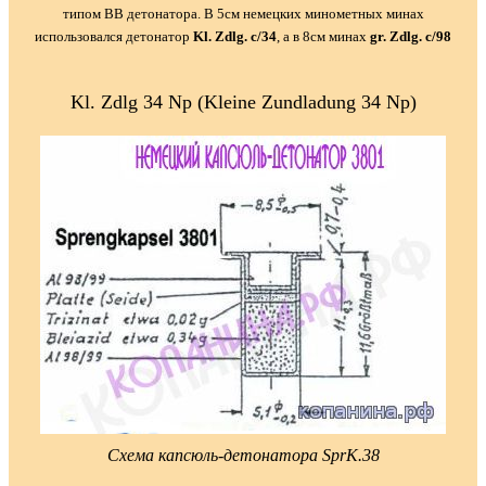
типом ВВ детонатора. В 5см немецких минометных минах
использовался детонатор
Kl. Zdlg. с/34
,
а в 8см минах
gr. Zdlg. с/98
Kl. Zdlg 34 Np (Kleine Zundladung 34 Np)
Схема капсюль-детонатора SprK.38