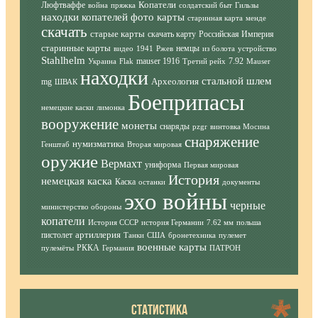
Копатели
Люфтваффе
война
пряжка
солдатский быт
Гильзы
находки копателей фото
карты
старинная карта
менде
скачать
старые карты
скачать карту
Российская Империя
старинные карты
немцы
видео
1941
Ржев
из болота
устройство
Stahlhelm
mauser 1916
7.92
Украина
Flak
Третий рейх
Mauser
находки
стальной шлем
Археология
mg
ШВАК
Боеприпасы
немецкие каски
лимонка
вооружение
монеты
снаряды
pzgr
винтовка Мосина
снаряжение
нумизматика
Генштаб
Вторая мировая
оружие
Вермахт
униформа
Первая мировая
История
немецкая каска
Каска
останки
документы
эхо войны
черные
министерство обороны
копатели
История СССР
история Германии
7.62 мм
польша
артиллерия
пистолет
Танки
США
бронетехника
пулемет
военные карты
РККА
пулемёты
Германия
ПАТРОН
СТАТИСТИКА