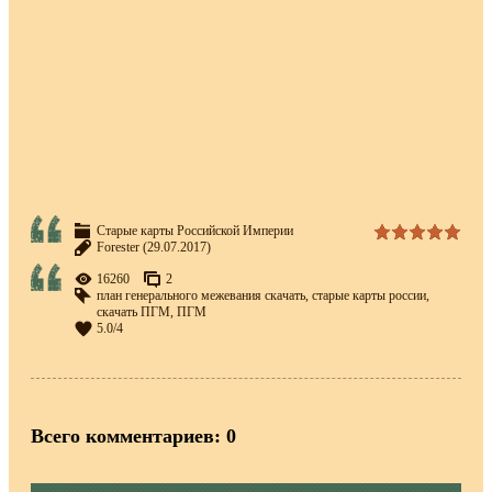
Старые карты Российской Империи
Forester
(29.07.2017)
16260
2
план генерального межевания скачать
,
старые карты россии
,
скачать ПГМ
,
ПГМ
5.0
/
4
Всего комментариев
:
0