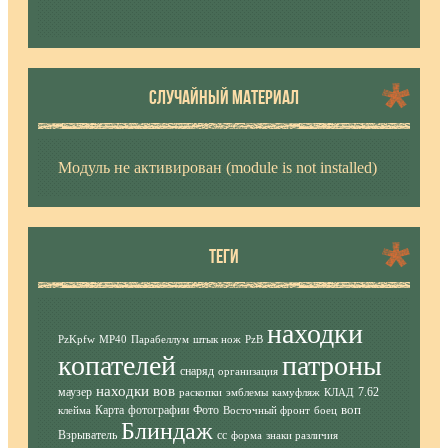
СЛУЧАЙНЫЙ МАТЕРИАЛ
Модуль не активирован (module is not installed)
ТЕГИ
находки
PzKpfw
MP40
Парабеллум
штык нож
PzB
копателей
патроны
снаряд
организация
находки вов
маузер
7.62
раскопки
эмблемы
камуфляж
КЛАД
воп
Карта
фотографии
Фото
клейма
Восточный фронт
боец
Блиндаж
Взрыватель
сс
форма
знаки различия