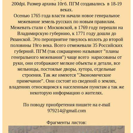
200dpi. Размер архива 10гб. ПГМ создавались в 18-19
веках.
Осенью 1765 года власти начали новое генеральное
межевание земель русских по новым правилам.
Межевать стали с Московской, в 1769 году перешли на
Владимирскую губернию, к 1771 году дошли до
Рязанской. Это пероприятие тянулось вплоть до второй
половины 19го века. Всего отмежевали 35 Российских
губерний. ПГМ (так сокращенно называют "планы
генерального межевания") чаще всего нарисованы от
руки, они отображают мелкие объекты и детали, все
мельницы, постоялые дворы, хутора, отдельные
строения. Так же имеются "Экономические
примечание". Они состоят из сведений о землях,
владениях относящимся к населенным пунктам а так же
некоторую информацию о жителях.
По поводу приобретения пишите на e-mail
979214@gmail.com
Фрагменты листов: