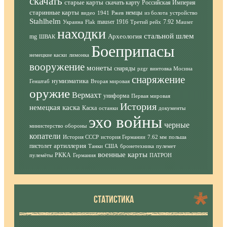
скачать
старые карты
скачать карту
Российская Империя
старинные карты
немцы
видео
1941
Ржев
из болота
устройство
Stahlhelm
mauser 1916
7.92
Украина
Flak
Третий рейх
Mauser
находки
стальной шлем
Археология
mg
ШВАК
Боеприпасы
немецкие каски
лимонка
вооружение
монеты
снаряды
pzgr
винтовка Мосина
снаряжение
нумизматика
Генштаб
Вторая мировая
оружие
Вермахт
униформа
Первая мировая
История
немецкая каска
Каска
останки
документы
эхо войны
черные
министерство обороны
копатели
История СССР
история Германии
7.62 мм
польша
артиллерия
пистолет
Танки
США
бронетехника
пулемет
военные карты
РККА
пулемёты
Германия
ПАТРОН
СТАТИСТИКА