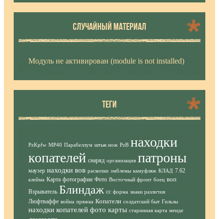
СЛУЧАЙНЫЙ МАТЕРИАЛ
Модуль не активирован (module is not installed)
ТЕГИ
находки
PzKpfw
MP40
Парабеллум
штык нож
PzB
копателей
патроны
снаряд
организация
находки вов
маузер
7.62
раскопки
эмблемы
камуфляж
КЛАД
воп
Карта
фотографии
Фото
клейма
Восточный фронт
боец
Блиндаж
Взрыватель
сс
форма
знаки различия
Копатели
Люфтваффе
война
пряжка
солдатский быт
Гильзы
находки копателей фото
карты
старинная карта
менде