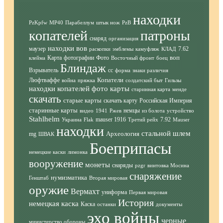
находки
PzKpfw
MP40
Парабеллум
штык нож
PzB
копателей
патроны
снаряд
организация
находки вов
маузер
7.62
раскопки
эмблемы
камуфляж
КЛАД
воп
Карта
фотографии
Фото
клейма
Восточный фронт
боец
Блиндаж
Взрыватель
сс
форма
знаки различия
Копатели
Люфтваффе
война
пряжка
солдатский быт
Гильзы
находки копателей фото
карты
старинная карта
менде
скачать
старые карты
скачать карту
Российская Империя
старинные карты
немцы
видео
1941
Ржев
из болота
устройство
Stahlhelm
mauser 1916
7.92
Украина
Flak
Третий рейх
Mauser
находки
стальной шлем
Археология
mg
ШВАК
Боеприпасы
немецкие каски
лимонка
вооружение
монеты
снаряды
pzgr
винтовка Мосина
снаряжение
нумизматика
Генштаб
Вторая мировая
оружие
Вермахт
униформа
Первая мировая
История
немецкая каска
Каска
останки
документы
эхо войны
черные
министерство обороны