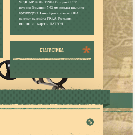
черные копатели
История СССР
пистолет
история Германии
7.62 мм
польша
артиллерия
Танки
бронетехника
США
РККА
пулемет
пулемёты
Германия
военные карты
ПАТРОН
СТАТИСТИКА