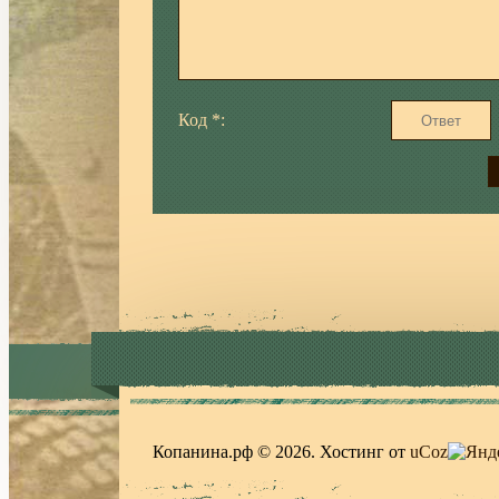
Код *:
Копанина.рф © 2026
.
Хостинг от
uCoz