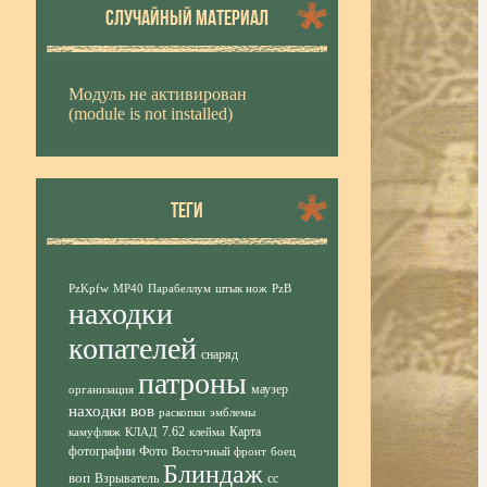
СЛУЧАЙНЫЙ МАТЕРИАЛ
Модуль не активирован
(module is not installed)
ТЕГИ
PzKpfw
MP40
Парабеллум
штык нож
PzB
находки
копателей
снаряд
патроны
маузер
организация
находки вов
раскопки
эмблемы
7.62
Карта
камуфляж
КЛАД
клейма
фотографии
Фото
Восточный фронт
боец
Блиндаж
воп
Взрыватель
сс