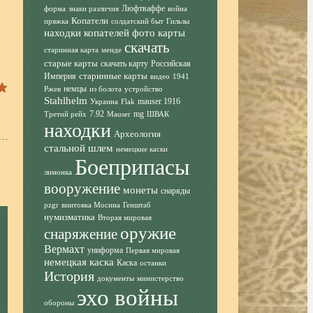
Люфтваффе
форма
знаки различия
война
Копатели
пряжка
солдатский быт
Гильзы
находки копателей фото
карты
скачать
старинная карта
менде
старые карты
скачать карту
Российская
старинные карты
Империя
видео
1941
немцы
Ржев
из болота
устройство
Stahlhelm
mauser 1916
Украина
Flak
7.92
mg
Третий рейх
Mauser
ШВАК
находки
Археология
стальной шлем
немецкие каски
Боеприпасы
лимонка
вооружение
монеты
снаряды
pzgr
винтовка Мосина
Генштаб
нумизматика
Вторая мировая
оружие
снаряжение
Вермахт
униформа
Первая мировая
немецкая каска
Каска
останки
История
документы
министерство
эхо войны
обороны