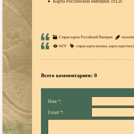
Карта Российской империи 1912г.
Старые карты Российской Империи
eisernek
6479
старая карта москвы
,
карта окрестнос
Всего комментариев
:
0
Имя *:
Email *: