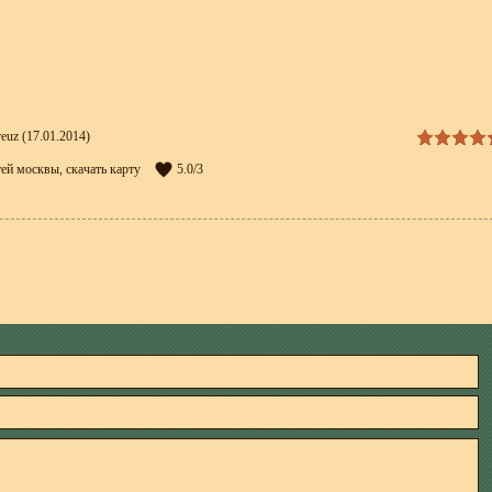
reuz
(17.01.2014)
тей москвы
,
скачать карту
5.0
/
3