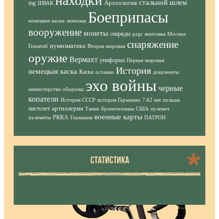
находки
стальной шлем
Археология
mg
ШВАК
Боеприпасы
немецкие каски
лимонка
вооружение
монеты
снаряды
pzgr
винтовка Мосина
снаряжение
нумизматика
Генштаб
Вторая мировая
оружие
Вермахт
униформа
Первая мировая
История
немецкая каска
Каска
останки
документы
эхо войны
черные
министерство обороны
копатели
История СССР
история Германии
7.62 мм
польша
артиллерия
пистолет
Танки
бронетехника
США
пулемет
военные карты
РККА
пулемёты
Германия
ПАТРОН
СТАТИСТИКА