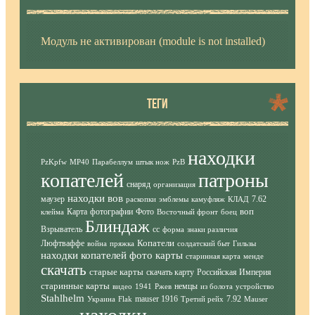
Модуль не активирован (module is not installed)
ТЕГИ
находки
PzKpfw
MP40
Парабеллум
штык нож
PzB
копателей
патроны
снаряд
организация
находки вов
маузер
7.62
раскопки
эмблемы
камуфляж
КЛАД
воп
Карта
фотографии
Фото
клейма
Восточный фронт
боец
Блиндаж
Взрыватель
сс
форма
знаки различия
Копатели
Люфтваффе
война
пряжка
солдатский быт
Гильзы
находки копателей фото
карты
старинная карта
менде
скачать
старые карты
скачать карту
Российская Империя
старинные карты
немцы
видео
1941
Ржев
из болота
устройство
Stahlhelm
mauser 1916
7.92
Украина
Flak
Третий рейх
Mauser