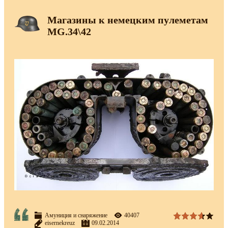
Магазины к немецким пулеметам
MG.34\42
Амуниция и снаряжение
40407
eisernekreuz
09.02.2014