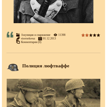
Амуниция и снаряжение
11398
eisernekreuz
01.12.2013
Комментарии (0)
Полиция люфтваффе