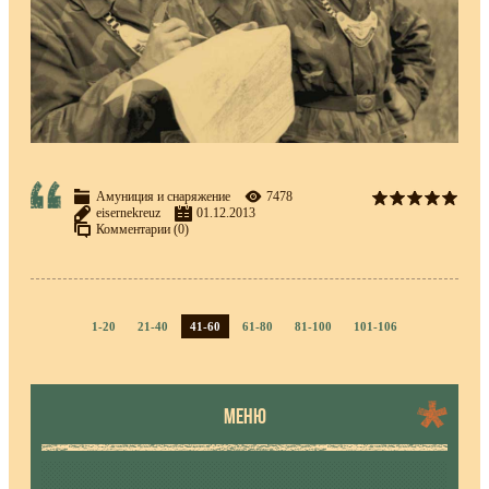
Амуниция и снаряжение
7478
eisernekreuz
01.12.2013
Комментарии (0)
1-20
21-40
41-60
61-80
81-100
101-106
МЕНЮ