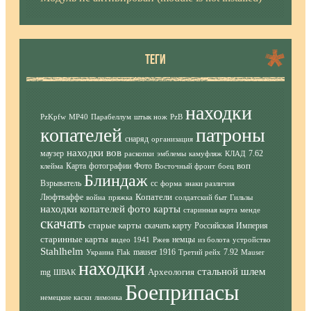
ТЕГИ
находки
PzKpfw
MP40
Парабеллум
штык нож
PzB
копателей
патроны
снаряд
организация
находки вов
маузер
7.62
раскопки
эмблемы
камуфляж
КЛАД
воп
Карта
фотографии
Фото
клейма
Восточный фронт
боец
Блиндаж
Взрыватель
сс
форма
знаки различия
Копатели
Люфтваффе
война
пряжка
солдатский быт
Гильзы
находки копателей фото
карты
старинная карта
менде
скачать
старые карты
скачать карту
Российская Империя
старинные карты
немцы
видео
1941
Ржев
из болота
устройство
Stahlhelm
mauser 1916
7.92
Украина
Flak
Третий рейх
Mauser
находки
стальной шлем
Археология
mg
ШВАК
Боеприпасы
немецкие каски
лимонка