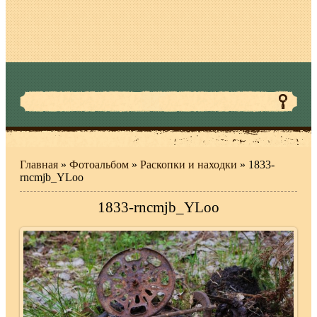
Главная
»
Фотоальбом
»
Раскопки и находки
» 1833-
rncmjb_YLoo
1833-rncmjb_YLoo