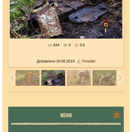
844
0
0.0
В реальном размере
1739x1152
/ 430.8Kb
Добавлено
26.06.2019
Forester
МЕНЮ