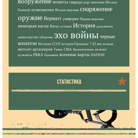
вооружение
монеты
снаряды
pzgr
винтовка Мосина
снаряжение
нумизматика
Генштаб
Вторая мировая
оружие
Вермахт
униформа
Первая мировая
История
немецкая каска
Каска
останки
документы
эхо войны
черные
министерство обороны
копатели
История СССР
история Германии
7.62 мм
польша
артиллерия
пистолет
Танки
США
бронетехника
пулемет
военные карты
РККА
пулемёты
Германия
ПАТРОН
СТАТИСТИКА