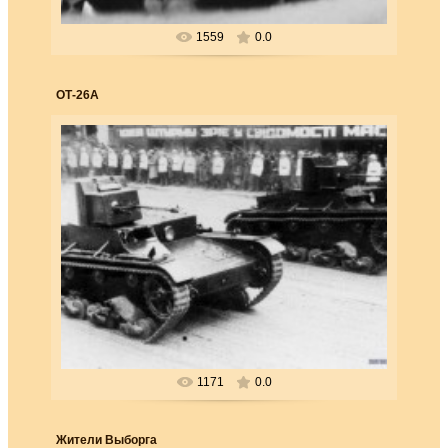
1559
0.0
ОТ-26А
25.03.2018
Пока весь мир наблюдал за событиями
во Франции, Советский Союз
укреплял свою власть в Польше.
Та...
Forester
1171
0.0
Жители Выборга