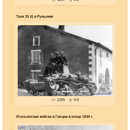
Танк 35 (t) в Румынии
25.03.2018
Танк 35 (t) в Румынии в 1940 г. Эти танки чеш-
ского производства использовались Германией
после аннекс...
Forester
1265
0.0
Итальянские войска в Греции в конце 1940 г.