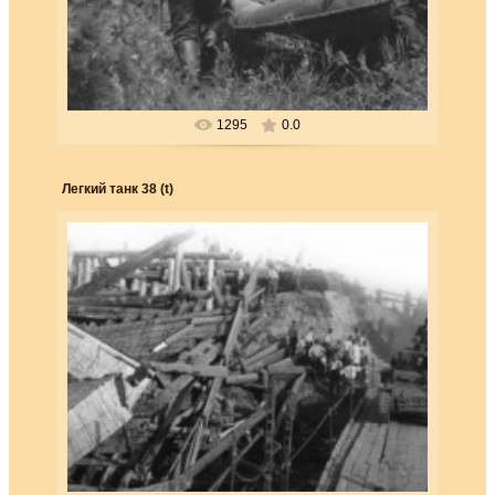
нием фон Лееба оказалось неожиданностью, что
Северная Рос...
Forester
1295
0.0
Легкий танк 38 (t)
25.03.2018
Легкий танк 38 (t) на наскоро наведенном
мосту. Благодаря усилиям немецких конструкторов
эти танки оказ...
Forester