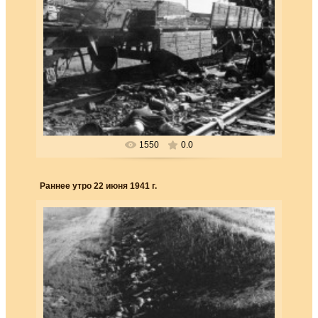
25.03.2018
В начале операции «Барбаросса» бомбы
люфтваффе и артиллерийские снаряды достигали
цели с убийственной т...
Forester
1550
0.0
Раннее утро 22 июня 1941 г.
25.03.2018
Раннее утро 22 июня 1941 г. Дата начала гитлеровского
нападения на Россию. Немецкая пехота в ожидании