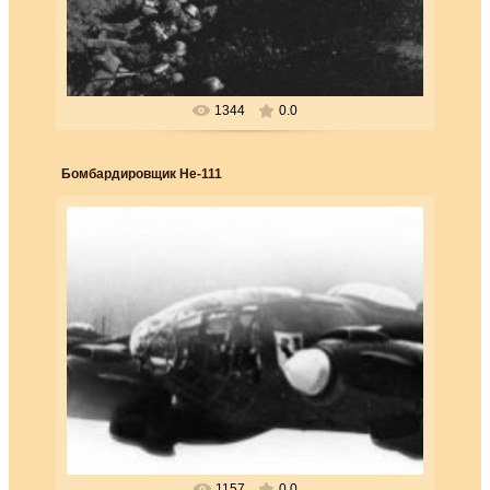
приказа
Forester
1344
0.0
Бомбардировщик He-111
25.03.2018
Бомбардировщик He-111. В соответствии
с гитлеровской Директивой № 21 первоначальной
задачей люфтваффе б...
Forester
1157
0.0