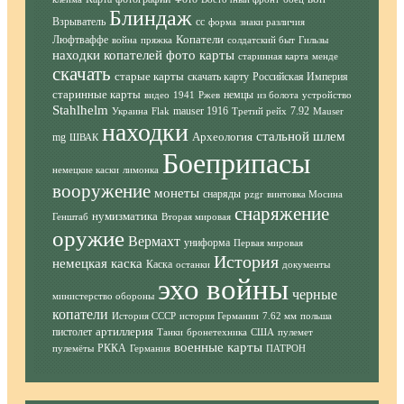
Блиндаж
Взрыватель
сс
форма
знаки различия
Копатели
Люфтваффе
война
пряжка
солдатский быт
Гильзы
находки копателей фото
карты
старинная карта
менде
скачать
старые карты
скачать карту
Российская Империя
старинные карты
немцы
видео
1941
Ржев
из болота
устройство
Stahlhelm
mauser 1916
7.92
Украина
Flak
Третий рейх
Mauser
находки
стальной шлем
Археология
mg
ШВАК
Боеприпасы
немецкие каски
лимонка
вооружение
монеты
снаряды
pzgr
винтовка Мосина
снаряжение
нумизматика
Генштаб
Вторая мировая
оружие
Вермахт
униформа
Первая мировая
История
немецкая каска
Каска
останки
документы
эхо войны
черные
министерство обороны
копатели
История СССР
история Германии
7.62 мм
польша
артиллерия
пистолет
Танки
бронетехника
США
пулемет
военные карты
РККА
пулемёты
Германия
ПАТРОН