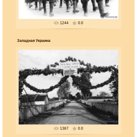
1244
0.0
Западная Украина
25.03.2018
Население некоторых городов на присоединенных перед
войной к Украине землях приветствовало германские
войска как осво...
Forester
1367
0.0