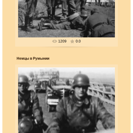
Немецкие «консультанты» инструктируют румынских
военных. Вторжение Италии в Грецию
в октябре послужило для Гит...
Forester
1209
0.0
Немцы в Румынии
25.03.2018
Части, направленные в Румынию в ходе германской
военной миссии под предлогом организации и обучения
румынских вооруже...
Forester