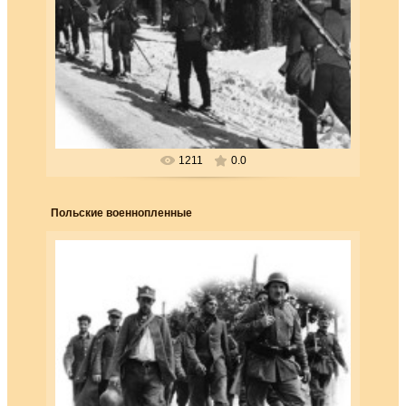
25.03.2018
Отряд финских лыжников, отступающих
из рай она Выборга в результате февральского
наступ ления советских...
Forester
1211
0.0
Польские военнопленные
25.03.2018
Польские военнопленные. Гитлер презирал
поляков, называя их «ленивыми, тупыми
и ни на что не годными»
Forester