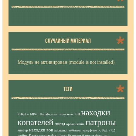
СЛУЧАЙНЫЙ МАТЕРИАЛ
Модуль не активирован (module is not installed)
ТЕГИ
находки
PzKpfw
MP40
Парабеллум
штык нож
PzB
копателей
патроны
снаряд
организация
находки вов
маузер
7.62
раскопки
эмблемы
камуфляж
КЛАД
воп
Карта
фотографии
Фото
клейма
Восточный фронт
боец