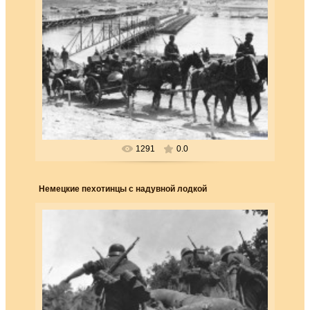
25.03.2018
Немецкие 75-мм пехотные пушки Le IG-18
на конной тяге входят на территорию СССР.
Эти пушки были впервые...
Forester
1291
0.0
Немецкие пехотинцы с надувной лодкой
25.03.2018
Для войск группы армий «Север» под командова-