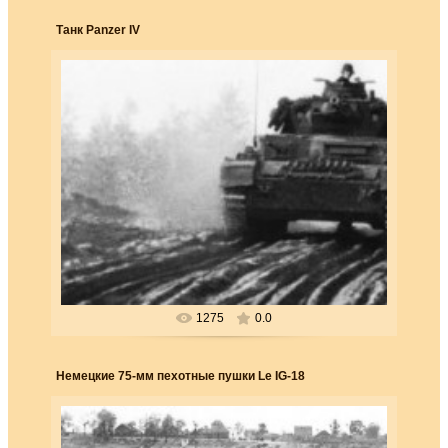
Танк Panzer IV
25.03.2018
Конец июня 1941. Танк Panzer IV направляется
на восток. Разбитые проселочные дороги, которые на
картах были от...
Forester
1275
0.0
Немецкие 75-мм пехотные пушки Le IG-18