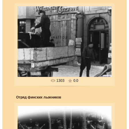
25.03.2018
Напуганные пропагандой финские жители готовы скорее
покинуть Выборг, чем жить
при большевистском режиме
Forester
1303
0.0
Отряд финских лыжников