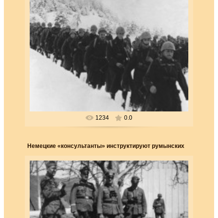
25.03.2018
Итальянские войска в Греции в конце 1940 г.
Гитлера шокировало, что Муссолини начал
наступление на Балк...
Forester
1234
0.0
Немецкие «консультанты» инструктируют румынских
во
25.03.2018