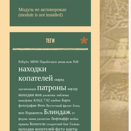
Модуль не активирован
(module is not installed)
ТЕГИ
PzKpfw
MP40
Парабеллум
штык нож
PzB
находки
копателей
снаряд
патроны
маузер
организация
находки вов
раскопки
эмблемы
7.62
Карта
камуфляж
КЛАД
клейма
фотографии
Фото
Восточный фронт
боец
Блиндаж
воп
Взрыватель
сс
Люфтваффе
форма
знаки различия
война
Копатели
пряжка
солдатский быт
Гильзы
находки копателей фото
карты