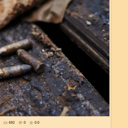
692
0
0.0
альном размере
1739x1152
/ 193.9Kb