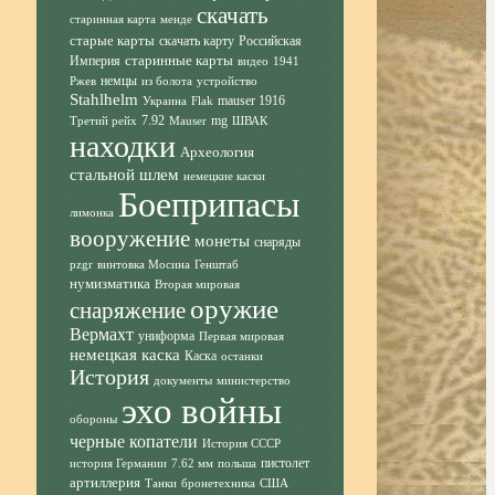
скачать
старинная карта
менде
старые карты
скачать карту
Российская
старинные карты
Империя
видео
1941
немцы
Ржев
из болота
устройство
Stahlhelm
mauser 1916
Украина
Flak
7.92
mg
Третий рейх
Mauser
ШВАК
находки
Археология
стальной шлем
немецкие каски
Боеприпасы
лимонка
вооружение
монеты
снаряды
pzgr
винтовка Мосина
Генштаб
нумизматика
Вторая мировая
оружие
снаряжение
Вермахт
униформа
Первая мировая
немецкая каска
Каска
останки
История
документы
министерство
эхо войны
обороны
черные копатели
История СССР
пистолет
история Германии
7.62 мм
польша
артиллерия
Танки
бронетехника
США