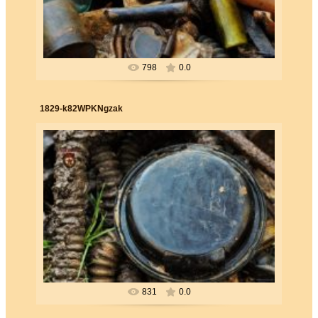
798
0.0
1829-k82WPKNgzak
26.06.2019
Forester
831
0.0