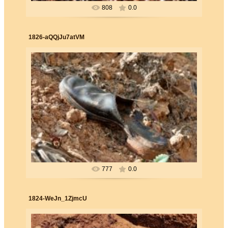
808
0.0
1826-aQQjJu7atVM
26.06.2019
Forester
777
0.0
1824-WeJn_1ZjmcU