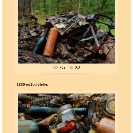
26.06.2019
Forester
762
0.0
1830-ee1bd-yh4vs
26.06.2019
Forester