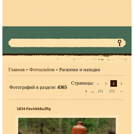
Главная
»
Фотоальбом
» Раскопки и находки
Страницы
:
«
1
2
3
Фотографий в разделе
:
4365
...
4
272
273
»
1834-FevAkk9aJRg