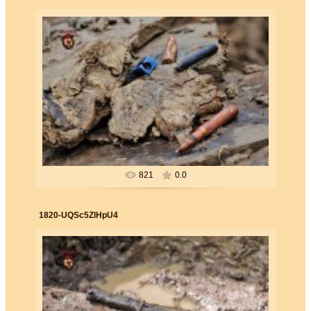
26.06.2019
Forester
821
0.0
1820-UQSc5ZlHpU4
26.06.2019