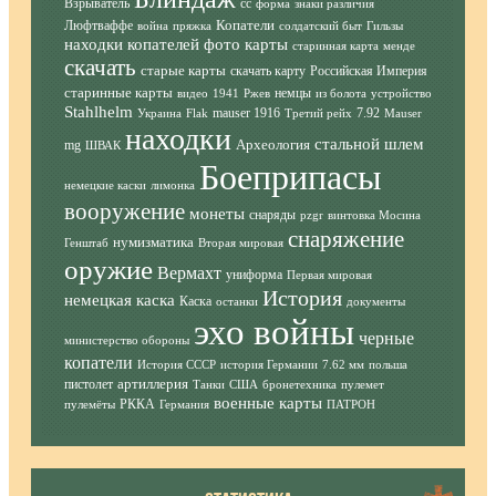
Взрыватель
сс
форма
знаки различия
Копатели
Люфтваффе
война
пряжка
солдатский быт
Гильзы
находки копателей фото
карты
старинная карта
менде
скачать
старые карты
скачать карту
Российская Империя
старинные карты
немцы
видео
1941
Ржев
из болота
устройство
Stahlhelm
mauser 1916
7.92
Украина
Flak
Третий рейх
Mauser
находки
стальной шлем
Археология
mg
ШВАК
Боеприпасы
немецкие каски
лимонка
вооружение
монеты
снаряды
pzgr
винтовка Мосина
снаряжение
нумизматика
Генштаб
Вторая мировая
оружие
Вермахт
униформа
Первая мировая
История
немецкая каска
Каска
останки
документы
эхо войны
черные
министерство обороны
копатели
История СССР
история Германии
7.62 мм
польша
артиллерия
пистолет
Танки
США
бронетехника
пулемет
военные карты
РККА
пулемёты
Германия
ПАТРОН