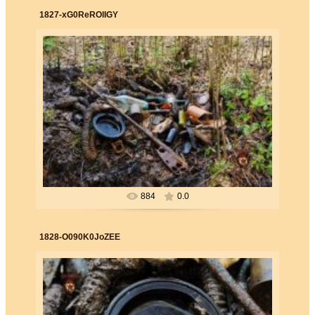
1827-xG0ReROlIGY
26.06.2019
Forester
884
0.0
1828-O090K0JoZEE