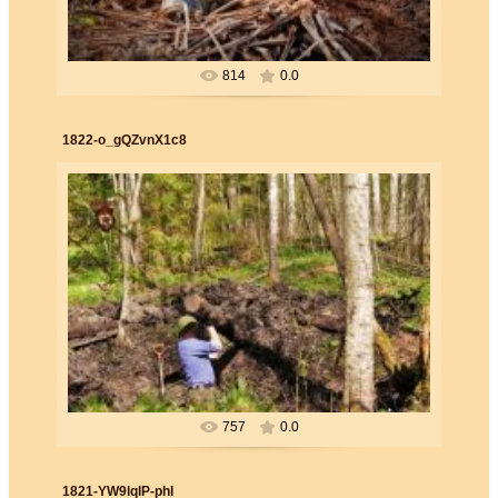
814
0.0
1822-o_gQZvnX1c8
26.06.2019
Forester
757
0.0
1821-YW9lqIP-phI