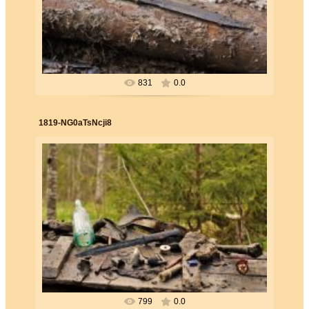
Forester
831
0.0
1819-NG0aTsNcji8
26.06.2019
Forester
799
0.0