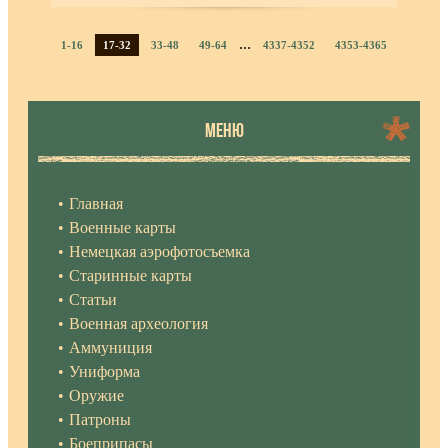
...
1-16
17-32
33-48
49-64
4337-4352
4353-4365
МЕНЮ
Главная
Военные карты
Немецкая аэрофотосъемка
Старинные карты
Статьи
Военная археология
Аммуниция
Униформа
Оружие
Патроны
Боеприпасы