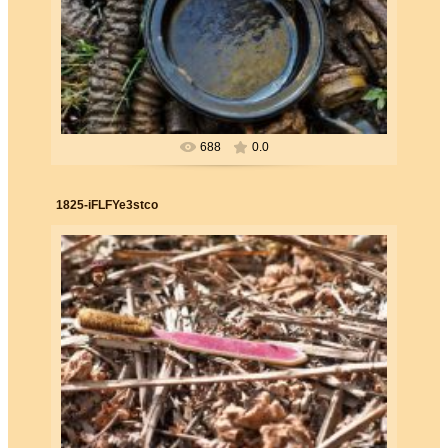
26.06.2019
Forester
688
0.0
1825-iFLFYe3stco
26.06.2019
Forester