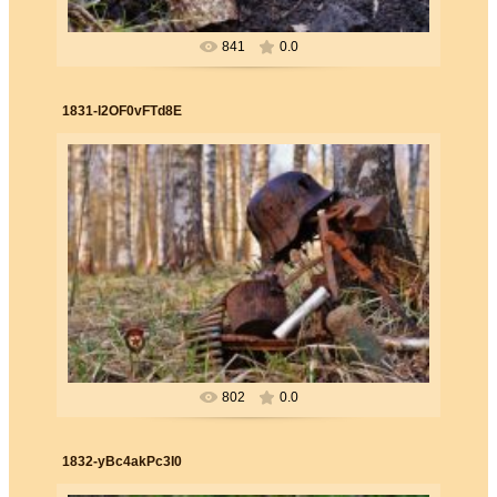
841
0.0
1831-l2OF0vFTd8E
26.06.2019
Forester
802
0.0
1832-yBc4akPc3I0