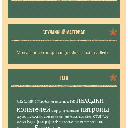
СЛУЧАЙНЫЙ МАТЕРИАЛ
Модуль не активирован (module is not installed)
ТЕГИ
находки
PzKpfw
MP40
Парабеллум
штык нож
PzB
копателей
патроны
снаряд
организация
находки вов
маузер
7.62
раскопки
эмблемы
камуфляж
КЛАД
воп
Карта
фотографии
Фото
клейма
Восточный фронт
боец
Блиндаж