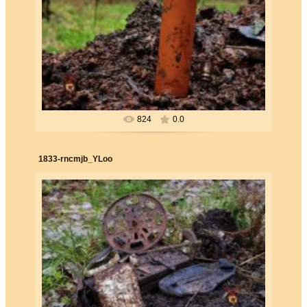
26.06.2019
Forester
824
0.0
1833-rncmjb_YLoo
26.06.2019
Forester