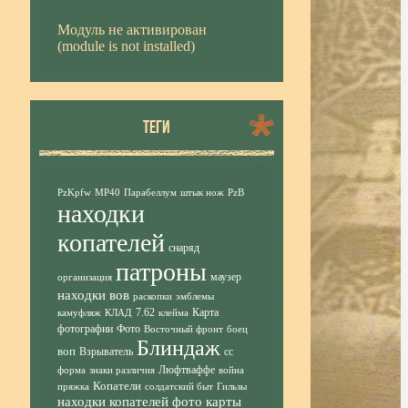
Модуль не активирован
(module is not installed)
ТЕГИ
PzKpfw
MP40
Парабеллум
штык нож
PzB
находки
копателей
снаряд
патроны
маузер
организация
находки вов
раскопки
эмблемы
7.62
Карта
камуфляж
КЛАД
клейма
фотографии
Фото
Восточный фронт
боец
Блиндаж
воп
Взрыватель
сс
Люфтваффе
форма
знаки различия
война
Копатели
пряжка
солдатский быт
Гильзы
находки копателей фото
карты