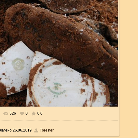
526
0
0.0
еальном размере
1739x978
/ 311.3Kb
авлено
26.06.2019
Forester