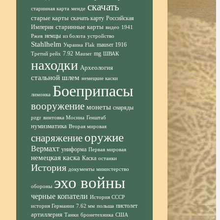
скачать
старинная карта
менде
старые карты
скачать карту
Российская
старинные карты
Империя
видео
1941
немцы
Ржев
из болота
устройство
Stahlhelm
mauser 1916
Украина
Flak
7.92
mg
Третий рейх
Mauser
ШВАК
находки
Археология
стальной шлем
немецкие каски
Боеприпасы
лимонка
вооружение
монеты
снаряды
pzgr
винтовка Мосина
Генштаб
нумизматика
Вторая мировая
оружие
снаряжение
Вермахт
униформа
Первая мировая
немецкая каска
Каска
останки
История
документы
министерство
эхо войны
обороны
черные копатели
История СССР
пистолет
история Германии
7.62 мм
польша
артиллерия
Танки
бронетехника
США