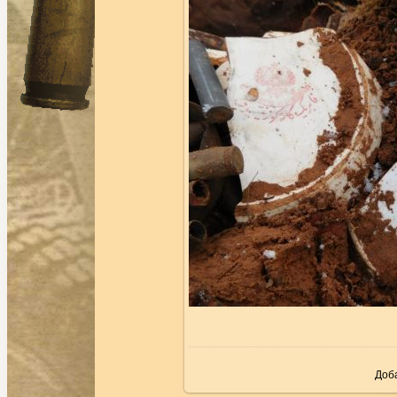
В р
Доб