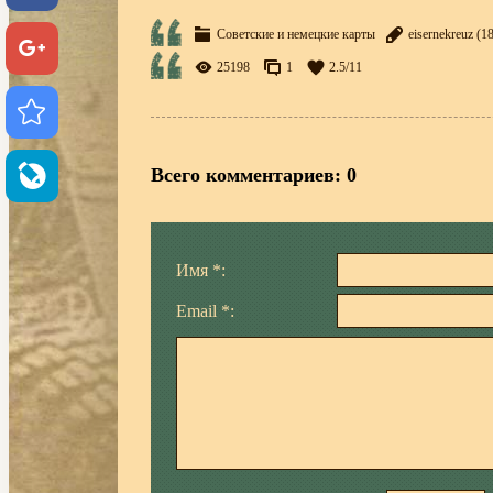
Советские и немецкие карты
eisernekreuz
(18
25198
1
2.5
/
11
Всего комментариев
:
0
Имя *:
Email *: