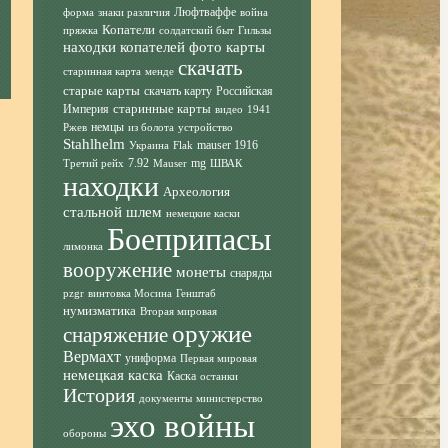
Люфтваффе
форма
знаки различия
война
Копатели
пряжка
солдатский быт
Гильзы
находки копателей фото
карты
скачать
старинная карта
менде
старые карты
скачать карту
Российская
старинные карты
Империя
видео
1941
немцы
Ржев
из болота
устройство
Stahlhelm
mauser 1916
Украина
Flak
7.92
mg
Третий рейх
Mauser
ШВАК
находки
Археология
стальной шлем
немецкие каски
Боеприпасы
лимонка
вооружение
монеты
снаряды
pzgr
винтовка Мосина
Генштаб
нумизматика
Вторая мировая
оружие
снаряжение
Вермахт
униформа
Первая мировая
немецкая каска
Каска
останки
История
документы
министерство
эхо войны
обороны