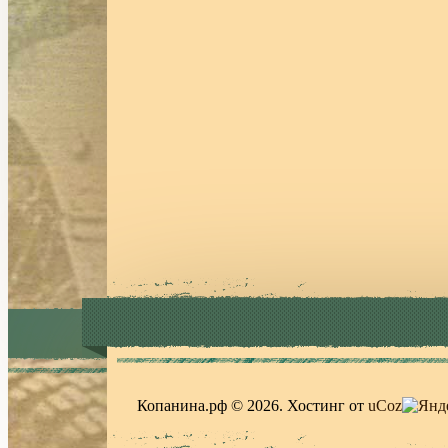
Копанина.рф © 2026
.
Хостинг от
uCoz