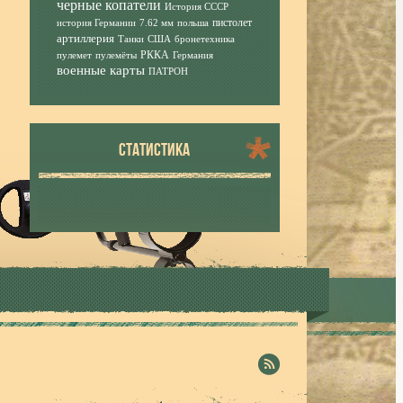
черные копатели
История СССР
пистолет
история Германии
7.62 мм
польша
артиллерия
Танки
США
бронетехника
РККА
пулемет
пулемёты
Германия
военные карты
ПАТРОН
СТАТИСТИКА