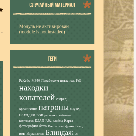
СЛУЧАЙНЫЙ МАТЕРИАЛ
Модуль не активирован
(module is not installed)
ТЕГИ
PzKpfw
MP40
Парабеллум
штык нож
PzB
находки
копателей
снаряд
патроны
маузер
организация
находки вов
раскопки
эмблемы
7.62
Карта
камуфляж
КЛАД
клейма
фотографии
Фото
Восточный фронт
боец
Блиндаж
воп
Взрыватель
сс