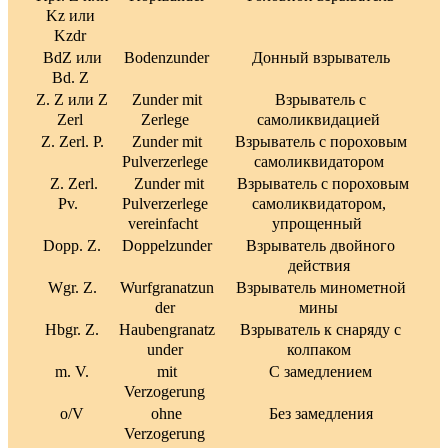
Kz или
Kzdr
BdZ или
Bodenzunder
Донный взрыватель
Bd. Z
Z. Z или Z
Zunder mit
Взрыватель с
Zerl
Zerlege
самоликвидацией
Z. Zerl. P.
Zunder mit
Взрыватель с пороховым
Pulverzerlege
самоликвидатором
Z. Zerl.
Zunder mit
Взрыватель с пороховым
Pv.
Pulverzerlege
самоликвидатором,
vereinfacht
упрощенный
Dopp. Z.
Doppelzunder
Взрыватель двойного
действия
Wgr. Z.
Wurfgranatzun
Взрыватель минометной
der
мины
Hbgr. Z.
Haubengranatz
Взрыватель к снаряду с
under
колпаком
m. V.
mit
С замедлением
Verzogerung
o/V
ohne
Без замедления
Verzogerung