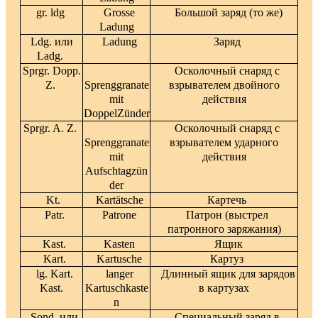
gr. ldg
Grosse
Большой заряд (то же)
Ladung
Ldg. или
Ladung
Заряд
Ladg.
Sprgr. Dopp.
Осколочный снаряд с
Z.
Sprenggranate
взрывателем двойного
mit
действия
DoppelZünder
Sprgr. A. Z.
Осколочный снаряд с
Sprenggranate
взрывателем ударного
mit
действия
Aufschtagzün
der
Kt.
Kartätsche
Картечь
Patr.
Patrone
Патрон (выстрел
патронного заряжания)
Kast.
Kasten
Ящик
Kart.
Kartusche
Картуз
lg. Kart.
langer
Длинный ящик для зарядов
Kast.
Kartuschkaste
в картузах
n
Sond. или
Специальный заряд в