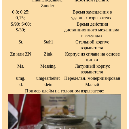
Zunder
0,8; 0,25;
Время замедления в
0,15;
ударных взрывателх
S/90; S/60;
Время действия
S/30;
дистанционного механизма
в секундах
St.
Stahl
Стальной корпус
взрывателя
Zn или ZN
Zink
Корпус из сплава на основе
цинка
Ms.
Messing
Латунный корпус
взрывателя
umg.
umgearbeitet
Переделан, модернизирован
kl.
klein
Малый
Пример клейм на головном взрывателе: