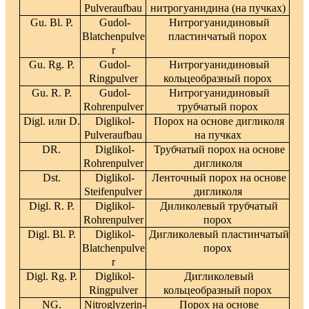
Pulveraufbau
нитрогуанидина (на пучках)
Gu. Bl. P.
Gudol-
Нитрогуанидиновый
Blatchenpulve
пластинчатый порох
r
Gu. Rg. P.
Gudol-
Нитрогуанидиновый
Ringpulver
кольцеобразный порох
Gu. R. P.
Gudol-
Нитрогуанидиновый
Rohrenpulver
трубчатый порох
Digl. или D.
Diglikol-
Порох на основе дигликоля
Pulveraufbau
на пучках
DR.
Diglikol-
Трубчатый порох на основе
Rohrenpulver
дигликоля
Dst.
Diglikol-
Ленточный порох на основе
Steifenpulver
дигликоля
Digl. R. P.
Diglikol-
Диликолевый трубчатый
Rohrenpulver
порох
Digl. Bl. P.
Diglikol-
Дигликолевый пластинчатый
Blatchenpulve
порох
r
Digl. Rg. P.
Diglikol-
Дигликолевый
Ringpulver
кольцеобразный порох
NG.
Nitroglyzerin-
Порох на основе