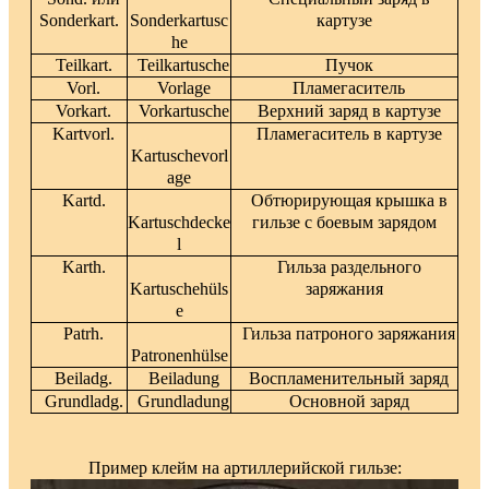
Sonderkart.
Sonderkartusc
картузе
he
Teilkart.
Teilkartusche
Пучок
Vorl.
Vorlage
Пламегаситель
Vorkart.
Vorkartusche
Верхний заряд в картузе
Kartvorl.
Пламегаситель в картузе
Kartuschevorl
age
Kartd.
Обтюрирующая крышка в
Kartuschdecke
гильзе с боевым зарядом
l
Karth.
Гильза раздельного
Kartuschehüls
заряжания
e
Patrh.
Гильза патроного заряжания
Patronenhülse
Beiladg.
Beiladung
Воспламенительный заряд
Grundladg.
Grundladung
Основной заряд
Пример клейм на артиллерийской гильзе: