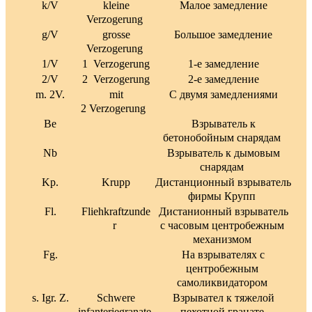
k/V
kleine
Малое замедление
Verzogerung
g/V
grosse
Большое замедление
Verzogerung
1/V
1 Verzogerung
1-е замедление
2/V
2 Verzogerung
2-е замедление
m. 2V.
mit
С двумя замедлениями
2 Verzogerung
Be
Взрыватель к
бетонобойным снарядам
Nb
Взрыватель к дымовым
снарядам
Kp.
Krupp
Дистанционный взрыватель
фирмы Крупп
Fl.
Fliehkraftzunde
Дистанионный взрыватель
r
с часовым центробежным
механизмом
Fg.
На взрывателях с
центробежным
самоликвидатором
s. Igr. Z.
Schwere
Взрывател к тяжелой
infanteriegranate
пехотной гранате