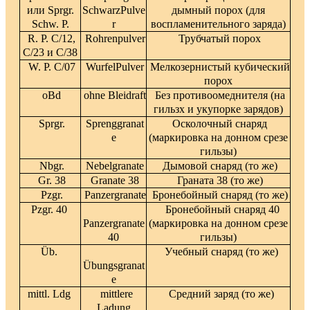
или Sprgr.
SchwarzPulve
дымный порох (для
Schw. P.
r
воспламенительного заряда)
R. P. C/12,
Rohrenpulver
Трубчатый порох
C/23 и C/38
W. P. C/07
WurfelPulver
Мелкозернистый кубический
порох
oBd
ohne Bleidraft
Без противоомеднителя (на
гильзх и укупорке зарядов)
Sprgr.
Sprenggranat
Осколочный снаряд
e
(маркировка на донном срезе
гильзы)
Nbgr.
Nebelgranate
Дымовой снаряд (то же)
Gr. 38
Granate 38
Граната 38 (то же)
Pzgr.
Panzergranate
Бронебойный снаряд (то же)
Pzgr. 40
Бронебойный снаряд 40
Panzergranate
(маркировка на донном срезе
40
гильзы)
Üb.
Учебный снаряд (то же)
Übungsgranat
e
mittl. Ldg
mittlere
Средний заряд (то же)
Ladung