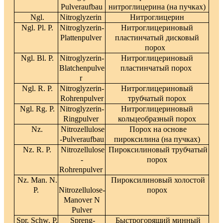
Pulveraufbau
нитроглицерина (на пучках)
Ngl.
Nitroglyzerin
Нитроглицерин
Ngl. Pl. P.
Nitroglyzerin-
Нитроглицериновый
Plattenpulver
пластинчатый дисковый
порох
Ngl. Bl. P.
Nitroglyzerin-
Нитроглицериновый
Blatchenpulve
пластинчатый порох
r
Ngl. R. P.
Nitroglyzerin-
Нитроглицериновый
Rohrenpulver
трубчатый порох
Ngl. Rg. P.
Nitroglyzerin-
Нитроглицериновый
Ringpulver
кольцеобразный порох
Nz.
Nitrozellulose
Порох на основе
-Pulveraufbau
пироксилина (на пучках)
Nz. R. P.
Nitrozellulose
Пироксилиновый трубчатый
-
порох
Rohrenpulver
Nz. Man. N.
Пироксилиновый холостой
P.
Nitrozellulose-
порох
Manover N
Pulver
Spr. Schw. P.
Spreng-
Быстрогорящий минный