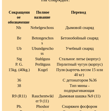
Сокращенн
Полное
Перевод
ое
название
обозначение
Nb
Nebelgeschoss
Дымовой снаряд
Be
Betongeschos
Бетонобойный снаряд
s
Ub
Ubundgescho
Учебный снаряд
ss
Stg
Stahlguss
Стальное литье (корпус)
P. G.
Perlitguss
Перлитный чугун (корпус)
15kg. (40kg.)
Kugel
Пуля (картечь весом 15 или
40 кг)
36
С детонатором №36
38
Тип мины -
подпрыгивающая
R9 (R11)
Rauchentwikl
Дымовая шашка №9 (11)
er 9 (11)
Ph.
Phoshor
Снаряжен фосфором