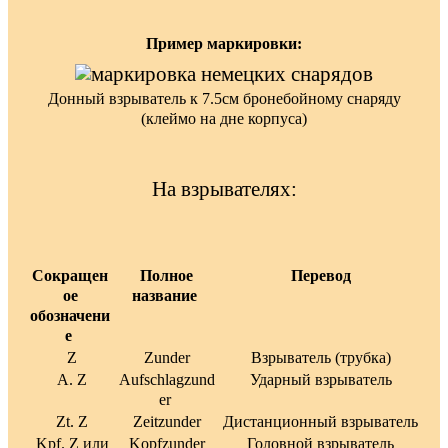
Пример маркировки:
Донный взрыватель к 7.5см бронебойному снаряду
(клеймо на дне корпуса)
На взрывателях:
Сокращен
Полное
Перевод
ое
название
обозначени
е
Z
Zunder
Взрыватель (трубка)
A. Z
Aufschlagzund
Ударный взрыватель
er
Zt. Z
Zeitzunder
Дистанционный взрыватель
Kpf. Z или
Kopfzunder
Головной взрыватель