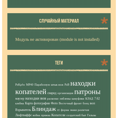
СЛУЧАЙНЫЙ МАТЕРИАЛ
Модуль не активирован (module is not installed)
ТЕГИ
находки
PzKpfw
MP40
Парабеллум
штык нож
PzB
копателей
патроны
снаряд
организация
находки вов
маузер
7.62
раскопки
эмблемы
камуфляж
КЛАД
воп
Карта
фотографии
Фото
клейма
Восточный фронт
боец
Блиндаж
Взрыватель
сс
форма
знаки различия
Копатели
Люфтваффе
война
пряжка
солдатский быт
Гильзы