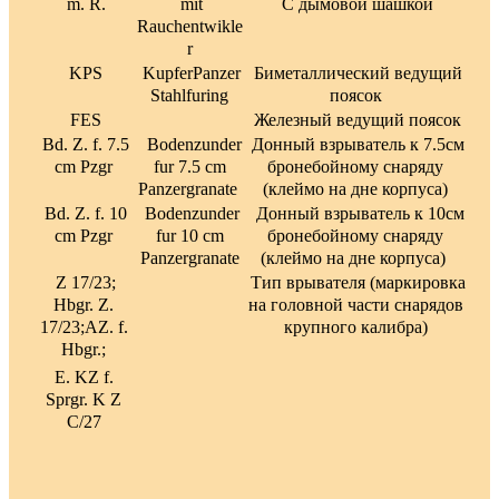
m. R.
mit
С дымовой шашкой
Rauchentwikle
r
KPS
KupferPanzer
Биметаллический ведущий
Stahlfuring
поясок
FES
Железный ведущий поясок
Bd. Z. f. 7.5
Bodenzunder
Донный взрыватель к 7.5см
cm Pzgr
fur 7.5 cm
бронебойному снаряду
Panzergranate
(клеймо на дне корпуса)
Bd. Z. f. 10
Bodenzunder
Донный взрыватель к 10см
cm Pzgr
fur 10 cm
бронебойному снаряду
Panzergranate
(клеймо на дне корпуса)
Z 17/23;
Тип врывателя (маркировка
Hbgr. Z.
на головной части снарядов
17/23;AZ. f.
крупного калибра)
Hbgr.;
E. KZ f.
Sprgr. K Z
C/27