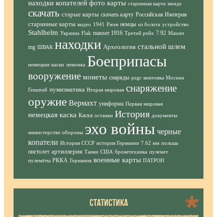
находки копателей фото
карты
старинная карта
менде
скачать
старые карты
скачать карту
Российская Империя
старинные карты
немцы
видео
1941
Ржев
из болота
устройство
Stahlhelm
mauser 1916
7.92
Украина
Flak
Третий рейх
Mauser
находки
стальной шлем
Археология
mg
ШВАК
Боеприпасы
немецкие каски
лимонка
вооружение
монеты
снаряды
pzgr
винтовка Мосина
снаряжение
нумизматика
Генштаб
Вторая мировая
оружие
Вермахт
униформа
Первая мировая
История
немецкая каска
Каска
останки
документы
эхо войны
черные
министерство обороны
копатели
История СССР
история Германии
7.62 мм
польша
артиллерия
пистолет
Танки
США
бронетехника
пулемет
военные карты
РККА
пулемёты
Германия
ПАТРОН
СТАТИСТИКА