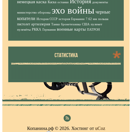
История
немецкая каска
Каска
останки
документы
эхо войны
черные
министерство обороны
копатели
История СССР
история Германии
7.62 мм
польша
артиллерия
пистолет
Танки
бронетехника
США
пулемет
военные карты
РККА
пулемёты
Германия
ПАТРОН
СТАТИСТИКА
Копанина.рф © 2026
.
Хостинг от
uCoz