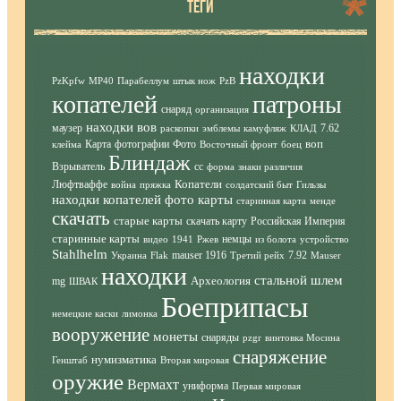
ТЕГИ
находки
PzKpfw
MP40
Парабеллум
штык нож
PzB
копателей
патроны
снаряд
организация
находки вов
маузер
7.62
раскопки
эмблемы
камуфляж
КЛАД
воп
Карта
фотографии
Фото
клейма
Восточный фронт
боец
Блиндаж
Взрыватель
сс
форма
знаки различия
Копатели
Люфтваффе
война
пряжка
солдатский быт
Гильзы
находки копателей фото
карты
старинная карта
менде
скачать
старые карты
скачать карту
Российская Империя
старинные карты
немцы
видео
1941
Ржев
из болота
устройство
Stahlhelm
mauser 1916
7.92
Украина
Flak
Третий рейх
Mauser
находки
стальной шлем
Археология
mg
ШВАК
Боеприпасы
немецкие каски
лимонка
вооружение
монеты
снаряды
pzgr
винтовка Мосина
снаряжение
нумизматика
Генштаб
Вторая мировая
оружие
Вермахт
униформа
Первая мировая