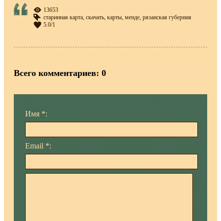
13653
старинная карта
,
скачать
,
карты
,
менде
,
рязанская губерния
5.0
/
1
Всего комментариев
:
0
Имя *:
Email *: